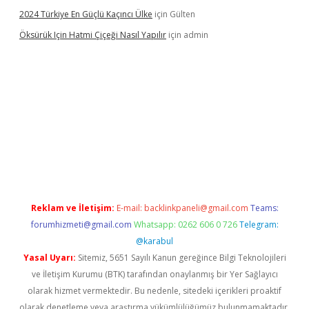
2024 Türkiye En Güçlü Kaçıncı Ülke
için
Gülten
Öksürük Için Hatmi Çiçeği Nasıl Yapılır
için
admin
rand opera bahis
Reklam ve İletişim:
E-mail:
backlinkpaneli@gmail.com
Teams:
forumhizmeti@gmail.com
Whatsapp: 0262 606 0 726
Telegram:
@karabul
Yasal Uyarı:
Sitemiz, 5651 Sayılı Kanun gereğince Bilgi Teknolojileri
ve İletişim Kurumu (BTK) tarafından onaylanmış bir Yer Sağlayıcı
olarak hizmet vermektedir. Bu nedenle, sitedeki içerikleri proaktif
olarak denetleme veya araştırma yükümlülüğümüz bulunmamaktadır.