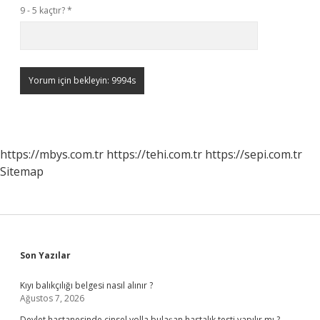
9 - 5 kaçtır?
*
https://mbys.com.tr
https://tehi.com.tr
https://sepi.com.tr
Sitemap
Sidebar
Son Yazılar
Kıyı balıkçılığı belgesi nasıl alınır ?
Ağustos 7, 2026
Devlet hastanesinde cinsel yolla bulaşan hastalık testi yapılır mı ?