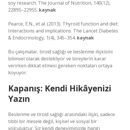
soy research. The Journal of Nutrition, 140(12),
2289S–2295S.
kaynak
Pearce, E.N., et al. (2013). Thyroid function and diet:
Interactions and implications. The Lancet Diabetes
& Endocrinology, 1(4), 345–354.
kaynak
Bu çalışmalar, tiroid sağlığı ve beslenme ilişkisini
bilimsel olarak destekliyor ve bireylerin karar
verirken dikkat etmesi gereken noktaları ortaya
koyuyor.
Kapanış: Kendi Hikâyenizi
Yazın
Beslenme ve tiroid sağlığı arasındaki ilişki, sadece
tıbbi bir mesele değil, kişisel ve sosyal bir
yolculuktur. Siz kendi deneyiminizde hangi