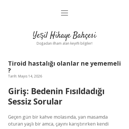
menüyü
Anasayfa
aç
Gizlilik Politikası
Yeşil Hikaye Bahçesi
Yasal Uyarı
Doğadan ilham alan keyifli bilgiler!
Hakkımızda
Tiroid hastalığı olanlar ne yememeli
?
Tarih: Mayıs 14, 2026
Giriş: Bedenin Fısıldadığı
Sessiz Sorular
Geçen gün bir kahve molasında, yan masamda
oturan yaşlı bir amca, çayını karıştırırken kendi