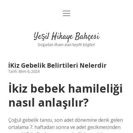
menüyü
Anasayfa
aç
Gizlilik Politikası
Yeşil Hikaye Bahçesi
Yasal Uyarı
Doğadan ilham alan keyifli bilgiler!
Hakkımızda
İKiz Gebelik Belirtileri Nelerdir
Tarih: Ekim 6, 2024
İkiz bebek hamileliği
nasıl anlaşılır?
Çoğul gebelik tanısı, son adet dönemine denk gelen
ortalama 7. haftadan sonra ve adet gecikmesinden