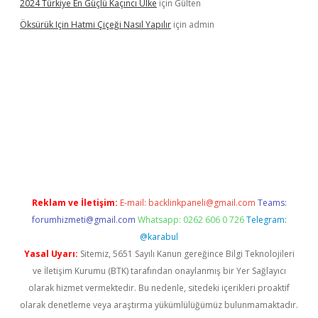
2024 Türkiye En Güçlü Kaçıncı Ülke
için
Gülten
Öksürük Için Hatmi Çiçeği Nasıl Yapılır
için
admin
and opera bahis
Reklam ve İletişim:
E-mail:
backlinkpaneli@gmail.com
Teams:
forumhizmeti@gmail.com
Whatsapp: 0262 606 0 726
Telegram:
@karabul
Yasal Uyarı:
Sitemiz, 5651 Sayılı Kanun gereğince Bilgi Teknolojileri
ve İletişim Kurumu (BTK) tarafından onaylanmış bir Yer Sağlayıcı
olarak hizmet vermektedir. Bu nedenle, sitedeki içerikleri proaktif
olarak denetleme veya araştırma yükümlülüğümüz bulunmamaktadır.