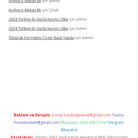
Açelya Iç Mekan Mı
için
admin
Açelya Iç Mekan Mı
için
Çolak
2024 Türkiye En Güçlü Kaçıncı Ülke
için
admin
2024 Türkiye En Güçlü Kaçıncı Ülke
için
Gülten
Öksürük Için Hatmi Çiçeği Nasıl Yapılır
için
admin
rand opera bahis
Reklam ve İletişim:
E-mail:
backlinkpaneli@gmail.com
Teams:
forumhizmeti@gmail.com
Whatsapp: 0262 606 0 726
Telegram:
@karabul
Yasal Uyarı:
Sitemiz, 5651 Sayılı Kanun gereğince Bilgi Teknolojileri