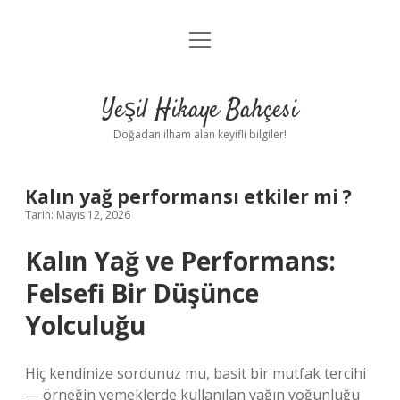
menüyü
Anasayfa
aç
Gizlilik Politikası
Yeşil Hikaye Bahçesi
Yasal Uyarı
Doğadan ilham alan keyifli bilgiler!
Hakkımızda
Kalın yağ performansı etkiler mi ?
Tarih: Mayıs 12, 2026
Kalın Yağ ve Performans:
Felsefi Bir Düşünce
Yolculuğu
Hiç kendinize sordunuz mu, basit bir mutfak tercihi
— örneğin yemeklerde kullanılan yağın yoğunluğu