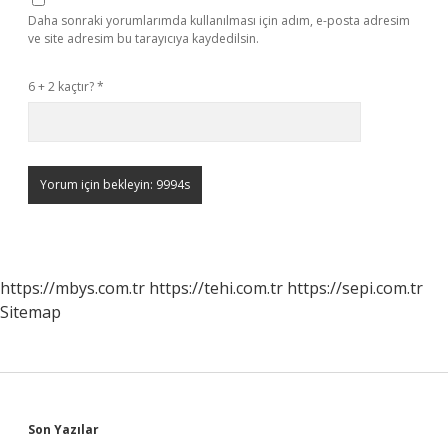
Daha sonraki yorumlarımda kullanılması için adım, e-posta adresim
ve site adresim bu tarayıcıya kaydedilsin.
6 + 2 kaçtır?
*
https://mbys.com.tr
https://tehi.com.tr
https://sepi.com.tr
Sitemap
Sidebar
Son Yazılar