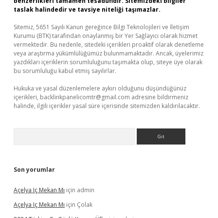
benzerlikleri tamamen tesadüfidir. Sitemizdeki bilgiler
taslak halindedir ve tavsiye niteliği taşımazlar.
Sitemiz, 5651 Sayılı Kanun gereğince Bilgi Teknolojileri ve İletişim
Kurumu (BTK) tarafından onaylanmış bir Yer Sağlayıcı olarak hizmet
vermektedir. Bu nedenle, sitedeki içerikleri proaktif olarak denetleme
veya araştırma yükümlülüğümüz bulunmamaktadır. Ancak, üyelerimiz
yazdıkları içeriklerin sorumluluğunu taşımakta olup, siteye üye olarak
bu sorumluluğu kabul etmiş sayılırlar.
Hukuka ve yasal düzenlemelere aykırı olduğunu düşündüğünüz
içerikleri,
backlinkpanelicomtr@gmail.com
adresine bildirmeniz
halinde, ilgili içerikler yasal süre içerisinde sitemizden kaldırılacaktır.
Arama
Son yorumlar
Açelya Iç Mekan Mı
için
admin
Açelya Iç Mekan Mı
için
Çolak