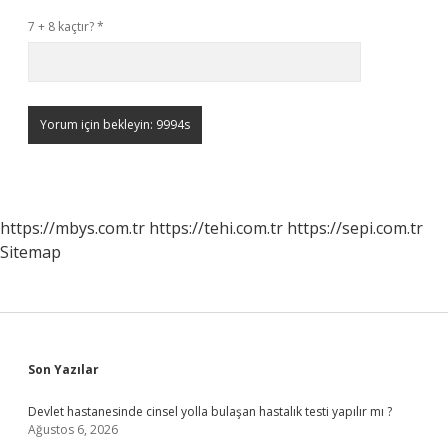
7 + 8 kaçtır?
*
https://mbys.com.tr
https://tehi.com.tr
https://sepi.com.tr
Sitemap
Sidebar
Son Yazılar
Devlet hastanesinde cinsel yolla bulaşan hastalık testi yapılır mı ?
Ağustos 6, 2026