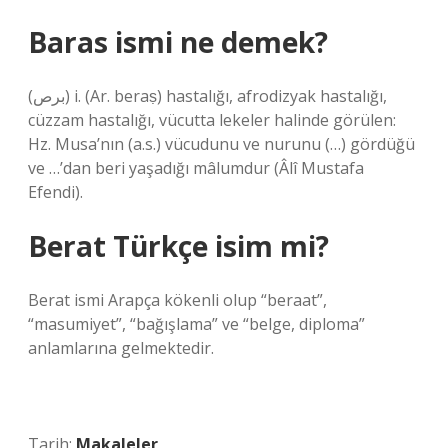
Baras ismi ne demek?
(ﺑﺮﺹ) i. (Ar. beraṣ) hastalığı, afrodizyak hastalığı,
cüzzam hastalığı, vücutta lekeler halinde görülen:
Hz. Musa’nın (a.s.) vücudunu ve nurunu (…) gördüğü
ve …’dan beri yaşadığı mâlumdur (Âlî Mustafa
Efendi).
Berat Türkçe isim mi?
Berat ismi Arapça kökenli olup “beraat”,
“masumiyet”, “bağışlama” ve “belge, diploma”
anlamlarına gelmektedir.
Tarih:
Makaleler