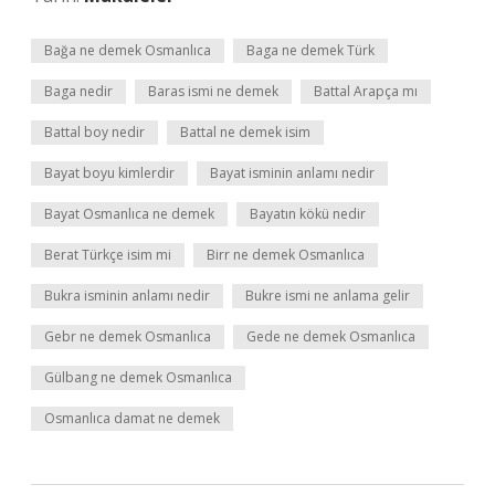
Bağa ne demek Osmanlıca
Baga ne demek Türk
Baga nedir
Baras ismi ne demek
Battal Arapça mı
Battal boy nedir
Battal ne demek isim
Bayat boyu kimlerdir
Bayat isminin anlamı nedir
Bayat Osmanlıca ne demek
Bayatın kökü nedir
Berat Türkçe isim mi
Birr ne demek Osmanlıca
Bukra isminin anlamı nedir
Bukre ismi ne anlama gelir
Gebr ne demek Osmanlıca
Gede ne demek Osmanlıca
Gülbang ne demek Osmanlıca
Osmanlıca damat ne demek