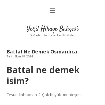
menüyü
Anasayfa
aç
Gizlilik Politikası
Yeşil Hikaye Bahçesi
Yasal Uyarı
Doğadan ilham alan keyifli bilgiler!
Hakkımızda
Battal Ne Demek Osmanlıca
Tarih: Ekim 19, 2024
Battal ne demek
isim?
Cesur, kahraman. 2. Çok büyük, muhteşem.