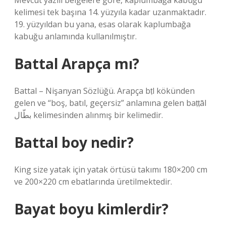
Mevcut yazılı belgelere göre, kaplumbağa kabuğu
kelimesi tek başına 14. yüzyıla kadar uzanmaktadır.
19. yüzyıldan bu yana, esas olarak kaplumbağa
kabuğu anlamında kullanılmıştır.
Battal Arapça mı?
Battal – Nişanyan Sözlüğü. Arapça bṭl kökünden
gelen ve “boş, batıl, geçersiz” anlamına gelen baṭṭāl
بطّال kelimesinden alınmış bir kelimedir.
Battal boy nedir?
King size yatak için yatak örtüsü takımı 180×200 cm
ve 200×220 cm ebatlarında üretilmektedir.
Bayat boyu kimlerdir?