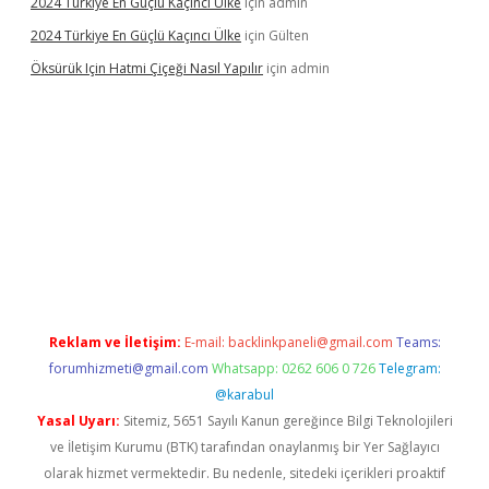
2024 Türkiye En Güçlü Kaçıncı Ülke
için
admin
2024 Türkiye En Güçlü Kaçıncı Ülke
için
Gülten
Öksürük Için Hatmi Çiçeği Nasıl Yapılır
için
admin
is
Reklam ve İletişim:
E-mail:
backlinkpaneli@gmail.com
Teams:
forumhizmeti@gmail.com
Whatsapp: 0262 606 0 726
Telegram:
@karabul
Yasal Uyarı:
Sitemiz, 5651 Sayılı Kanun gereğince Bilgi Teknolojileri
ve İletişim Kurumu (BTK) tarafından onaylanmış bir Yer Sağlayıcı
olarak hizmet vermektedir. Bu nedenle, sitedeki içerikleri proaktif