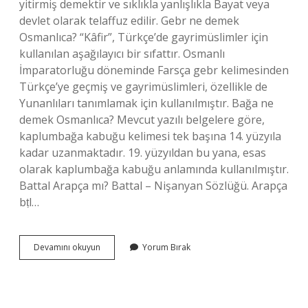
yitirmiş demektir ve sıklıkla yanlışlıkla Bayat veya
devlet olarak telaffuz edilir. Gebr ne demek
Osmanlıca? “Kâfir”, Türkçe’de gayrimüslimler için
kullanılan aşağılayıcı bir sıfattır. Osmanlı
İmparatorluğu döneminde Farsça gebr kelimesinden
Türkçe’ye geçmiş ve gayrimüslimleri, özellikle de
Yunanlıları tanımlamak için kullanılmıştır. Bağa ne
demek Osmanlıca? Mevcut yazılı belgelere göre,
kaplumbağa kabuğu kelimesi tek başına 14. yüzyıla
kadar uzanmaktadır. 19. yüzyıldan bu yana, esas
olarak kaplumbağa kabuğu anlamında kullanılmıştır.
Battal Arapça mı? Battal – Nişanyan Sözlüğü. Arapça
bṭl…
Battal
Devamını okuyun
Yorum Bırak
Ne
Demek
Osmanlıca