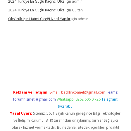
2024 Türkiye En Güçlü Kaçıncı Ülke
için
admin
2024 Türkiye En Güçlü Kaçıncı Ülke
için
Gülten
Öksürük Için Hatmi Çiçeği Nasıl Yapılır
için
admin
pera bahis
Reklam ve İletişim:
E-mail:
backlinkpaneli@gmail.com
Teams:
forumhizmeti@gmail.com
Whatsapp: 0262 606 0 726
Telegram:
@karabul
Yasal Uyarı:
Sitemiz, 5651 Sayılı Kanun gereğince Bilgi Teknolojileri
ve İletişim Kurumu (BTK) tarafından onaylanmış bir Yer Sağlayıcı
olarak hizmet vermektedir. Bu nedenle, sitedeki içerikleri proaktif