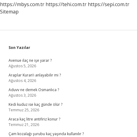
https://mbys.com.tr
https://tehi.com.tr
https://sepi.com.tr
Sitemap
Sidebar
Son Yazılar
Avenue ilaç ne işe yarar ?
Ağustos 5, 2026
Araplar Kuran’ı anlayabilir mi ?
Ağustos 4, 2026
Aduvv ne demek Osmanlıca ?
Ağustos 3, 2026
Kedi kuduz ise kaç günde ölür ?
Temmuz 25, 2026
Araca kaç litre antifiriz konur ?
Temmuz 21, 2026
Çam kozalağı şurubu kaç yaşında kullanılır ?