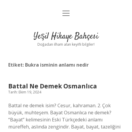
menüyü
Anasayfa
aç
Gizlilik Politikası
Yeşil Hikaye Bahçesi
Yasal Uyarı
Doğadan ilham alan keyifli bilgiler!
Hakkımızda
Etiket:
Bukra isminin anlamı nedir
Battal Ne Demek Osmanlıca
Tarih: Ekim 19, 2024
Battal ne demek isim? Cesur, kahraman. 2. Çok
büyük, muhteşem. Bayat Osmanlıca ne demek?
“Bayat” kelimesinin Eski Türkçedeki anlamı
müreffeh, aslında zengindir. Bayat, bayat, tazeliğini