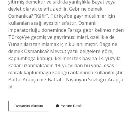
yitirmiş demektir ve sıklıkla yanlışlıkla Bayat veya
devlet olarak telaffuz edilir. Gebr ne demek
Osmanlıca? “Kâfir”, Türkçe’de gayrimüslimler için
kullanılan aşağılayıcı bir sıfattır. Osmanlı
İmparatorluğu döneminde Farsça gebr kelimesinden
Türkçe’ye geçmiş ve gayrimüslimleri, özellikle de
Yunanlıları tanımlamak için kullanılmıştır. Bağa ne
demek Osmanlıca? Mevcut yazılı belgelere göre,
kaplumbağa kabuğu kelimesi tek başına 14. yüzyıla
kadar uzanmaktadır. 19. yüzyıldan bu yana, esas
olarak kaplumbağa kabuğu anlamında kullanılmıştır.
Battal Arapça mı? Battal – Nişanyan Sözlüğü. Arapça
bṭl…
Battal
Devamını okuyun
Yorum Bırak
Ne
Demek
Osmanlıca