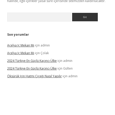
halinde, ilgili içerikler yasal süre içerisinde sitemizden kaldırılacaktır.
Arama
Son yorumlar
Açelya Iç Mekan Mı
için
admin
Açelya Iç Mekan Mı
için
Çolak
2024 Türkiye En Güçlü Kaçıncı Ülke
için
admin
2024 Türkiye En Güçlü Kaçıncı Ülke
için
Gülten
Öksürük Için Hatmi Çiçeği Nasıl Yapılır
için
admin