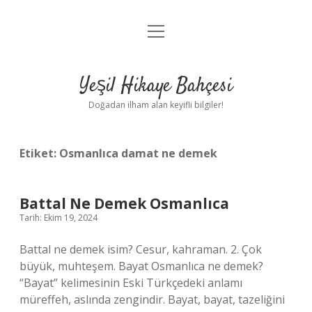
menüyü
Anasayfa
aç
Gizlilik Politikası
Yeşil Hikaye Bahçesi
Yasal Uyarı
Doğadan ilham alan keyifli bilgiler!
Hakkımızda
Etiket:
Osmanlıca damat ne demek
Battal Ne Demek Osmanlıca
Tarih: Ekim 19, 2024
Battal ne demek isim? Cesur, kahraman. 2. Çok
büyük, muhteşem. Bayat Osmanlıca ne demek?
“Bayat” kelimesinin Eski Türkçedeki anlamı
müreffeh, aslında zengindir. Bayat, bayat, tazeliğini