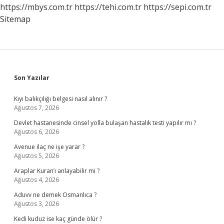
https://mbys.com.tr
https://tehi.com.tr
https://sepi.com.tr
Sitemap
Sidebar
Son Yazılar
Kıyı balıkçılığı belgesi nasıl alınır ?
Ağustos 7, 2026
Devlet hastanesinde cinsel yolla bulaşan hastalık testi yapılır mı ?
Ağustos 6, 2026
Avenue ilaç ne işe yarar ?
Ağustos 5, 2026
Araplar Kuran’ı anlayabilir mi ?
Ağustos 4, 2026
Aduvv ne demek Osmanlıca ?
Ağustos 3, 2026
Kedi kuduz ise kaç günde ölür ?