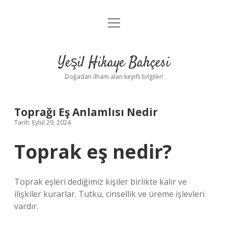
menüyü
Anasayfa
aç
Gizlilik Politikası
Yeşil Hikaye Bahçesi
Yasal Uyarı
Doğadan ilham alan keyifli bilgiler!
Hakkımızda
Toprağı Eş Anlamlısı Nedir
Tarih: Eylül 29, 2024
Toprak eş nedir?
Toprak eşleri dediğimiz kişiler birlikte kalır ve
ilişkiler kurarlar. Tutku, cinsellik ve üreme işlevleri
vardır.