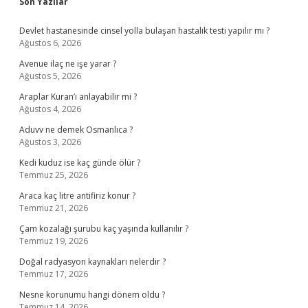
Sidebar
Son Yazılar
Devlet hastanesinde cinsel yolla bulaşan hastalık testi yapılır mı ?
Ağustos 6, 2026
Avenue ilaç ne işe yarar ?
Ağustos 5, 2026
Araplar Kuran’ı anlayabilir mi ?
Ağustos 4, 2026
Aduvv ne demek Osmanlıca ?
Ağustos 3, 2026
Kedi kuduz ise kaç günde ölür ?
Temmuz 25, 2026
Araca kaç litre antifiriz konur ?
Temmuz 21, 2026
Çam kozalağı şurubu kaç yaşında kullanılır ?
Temmuz 19, 2026
Doğal radyasyon kaynakları nelerdir ?
Temmuz 17, 2026
Nesne korunumu hangi dönem oldu ?
Temmuz 14, 2026