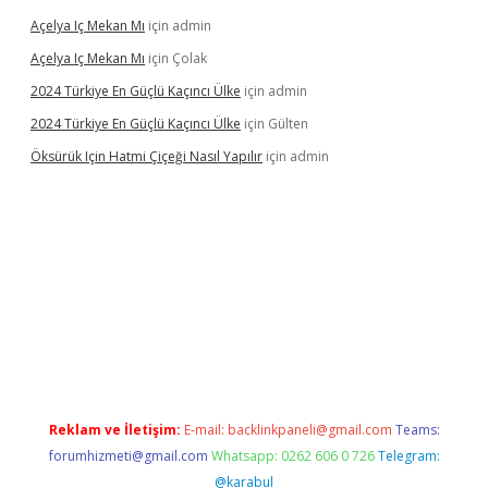
Açelya Iç Mekan Mı
için
admin
Açelya Iç Mekan Mı
için
Çolak
2024 Türkiye En Güçlü Kaçıncı Ülke
için
admin
2024 Türkiye En Güçlü Kaçıncı Ülke
için
Gülten
Öksürük Için Hatmi Çiçeği Nasıl Yapılır
için
admin
nd opera bahis
Reklam ve İletişim:
E-mail:
backlinkpaneli@gmail.com
Teams:
forumhizmeti@gmail.com
Whatsapp: 0262 606 0 726
Telegram:
@karabul