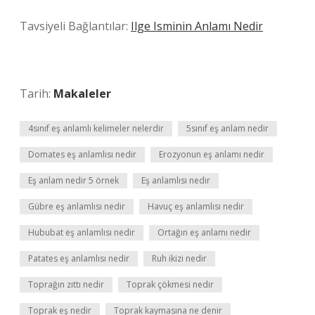
Tavsiyeli Bağlantılar:
Ilge Isminin Anlamı Nedir
Tarih:
Makaleler
4sınıf eş anlamlı kelimeler nelerdir
5sınıf eş anlam nedir
Domates eş anlamlısı nedir
Erozyonun eş anlamı nedir
Eş anlam nedir 5 örnek
Eş anlamlısı nedir
Gübre eş anlamlısı nedir
Havuç eş anlamlısı nedir
Hububat eş anlamlısı nedir
Ortağın eş anlamı nedir
Patates eş anlamlısı nedir
Ruh ikizi nedir
Toprağın zıttı nedir
Toprak çökmesi nedir
Toprak eş nedir
Toprak kaymasına ne denir