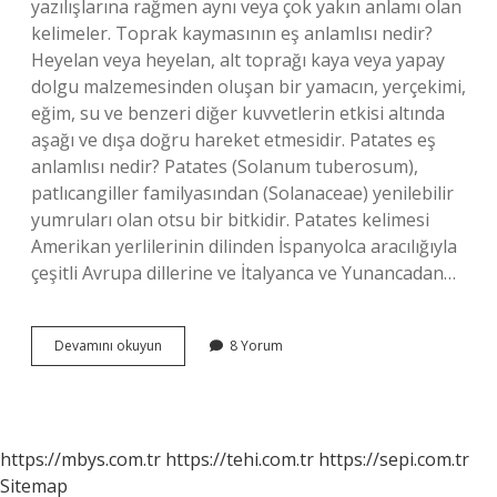
yazılışlarına rağmen aynı veya çok yakın anlamı olan
kelimeler. Toprak kaymasının eş anlamlısı nedir?
Heyelan veya heyelan, alt toprağı kaya veya yapay
dolgu malzemesinden oluşan bir yamacın, yerçekimi,
eğim, su ve benzeri diğer kuvvetlerin etkisi altında
aşağı ve dışa doğru hareket etmesidir. Patates eş
anlamlısı nedir? Patates (Solanum tuberosum),
patlıcangiller familyasından (Solanaceae) yenilebilir
yumruları olan otsu bir bitkidir. Patates kelimesi
Amerikan yerlilerinin dilinden İspanyolca aracılığıyla
çeşitli Avrupa dillerine ve İtalyanca ve Yunancadan…
Toprağı
Devamını okuyun
8 Yorum
Eş
Anlamlısı
Nedir
https://mbys.com.tr
https://tehi.com.tr
https://sepi.com.tr
Sitemap