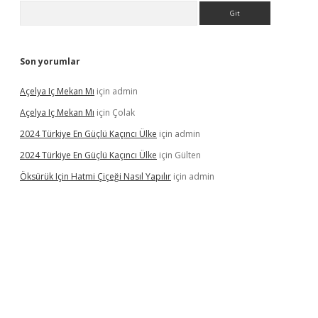
Arama
Son yorumlar
Açelya Iç Mekan Mı
için
admin
Açelya Iç Mekan Mı
için
Çolak
2024 Türkiye En Güçlü Kaçıncı Ülke
için
admin
2024 Türkiye En Güçlü Kaçıncı Ülke
için
Gülten
Öksürük Için Hatmi Çiçeği Nasıl Yapılır
için
admin
pera bahis