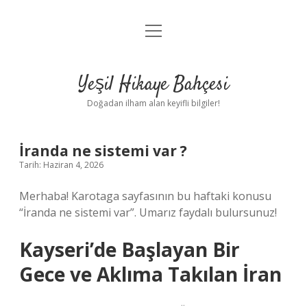
menüyü
Anasayfa
aç
Gizlilik Politikası
Yeşil Hikaye Bahçesi
Yasal Uyarı
Doğadan ilham alan keyifli bilgiler!
Hakkımızda
İranda ne sistemi var ?
Tarih: Haziran 4, 2026
Merhaba! Karotaga sayfasının bu haftaki konusu
“İranda ne sistemi var”. Umarız faydalı bulursunuz!
Kayseri’de Başlayan Bir
Gece ve Aklıma Takılan İran