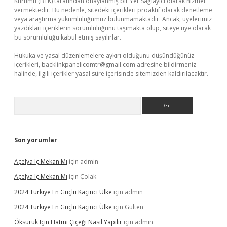
Kurumu (BTK) tarafından onaylanmış bir Yer Sağlayıcı olarak hizmet
vermektedir. Bu nedenle, sitedeki içerikleri proaktif olarak denetleme
veya araştırma yükümlülüğümüz bulunmamaktadır. Ancak, üyelerimiz
yazdıkları içeriklerin sorumluluğunu taşımakta olup, siteye üye olarak
bu sorumluluğu kabul etmiş sayılırlar.
Hukuka ve yasal düzenlemelere aykırı olduğunu düşündüğünüz
içerikleri,
backlinkpanelicomtr@gmail.com
adresine bildirmeniz
halinde, ilgili içerikler yasal süre içerisinde sitemizden kaldırılacaktır.
Arama
Son yorumlar
Açelya Iç Mekan Mı
için
admin
Açelya Iç Mekan Mı
için
Çolak
2024 Türkiye En Güçlü Kaçıncı Ülke
için
admin
2024 Türkiye En Güçlü Kaçıncı Ülke
için
Gülten
Öksürük Için Hatmi Çiçeği Nasıl Yapılır
için
admin