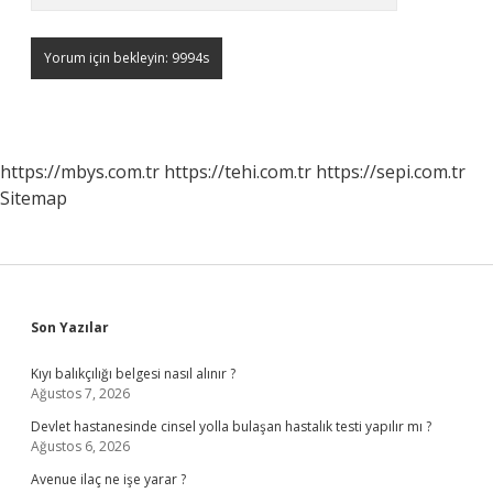
https://mbys.com.tr
https://tehi.com.tr
https://sepi.com.tr
Sitemap
Sidebar
Son Yazılar
Kıyı balıkçılığı belgesi nasıl alınır ?
Ağustos 7, 2026
Devlet hastanesinde cinsel yolla bulaşan hastalık testi yapılır mı ?
Ağustos 6, 2026
Avenue ilaç ne işe yarar ?