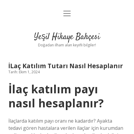
menüyü
Anasayfa
aç
Gizlilik Politikası
Yeşil Hikaye Bahçesi
Yasal Uyarı
Doğadan ilham alan keyifli bilgiler!
Hakkımızda
İLaç Katılım Tutarı Nasıl Hesaplanır
Tarih: Ekim 1, 2024
İlaç katılım payı
nasıl hesaplanır?
İlaçlarda katılım payı oranı ne kadardır? Ayakta
tedavi gören hastalara verilen ilaçlar için kurumdan