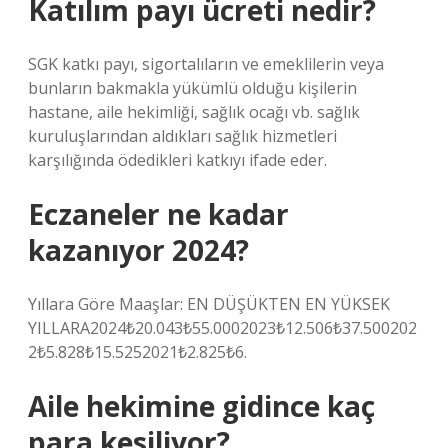
Katılım payı ücreti nedir?
SGK katkı payı, sigortalıların ve emeklilerin veya
bunların bakmakla yükümlü olduğu kişilerin
hastane, aile hekimliği, sağlık ocağı vb. sağlık
kuruluşlarından aldıkları sağlık hizmetleri
karşılığında ödedikleri katkıyı ifade eder.
Eczaneler ne kadar
kazanıyor 2024?
Yıllara Göre Maaşlar: EN DÜŞÜKTEN EN YÜKSEK
YILLARA2024₺20.043₺55.0002023₺12.506₺37.500202
2₺5.828₺15.5252021₺2.825₺6.
Aile hekimine gidince kaç
para kesiliyor?