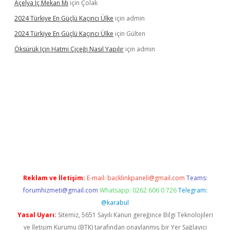
Açelya Iç Mekan Mı
için
Çolak
2024 Türkiye En Güçlü Kaçıncı Ülke
için
admin
2024 Türkiye En Güçlü Kaçıncı Ülke
için
Gülten
Öksürük Için Hatmi Çiçeği Nasıl Yapılır
için
admin
his
Reklam ve İletişim:
E-mail:
backlinkpaneli@gmail.com
Teams:
forumhizmeti@gmail.com
Whatsapp: 0262 606 0 726
Telegram:
@karabul
Yasal Uyarı:
Sitemiz, 5651 Sayılı Kanun gereğince Bilgi Teknolojileri
ve İletişim Kurumu (BTK) tarafından onaylanmış bir Yer Sağlayıcı