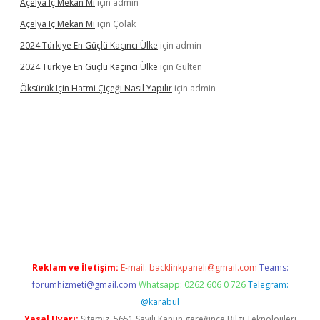
Açelya Iç Mekan Mı
için
admin
Açelya Iç Mekan Mı
için
Çolak
2024 Türkiye En Güçlü Kaçıncı Ülke
için
admin
2024 Türkiye En Güçlü Kaçıncı Ülke
için
Gülten
Öksürük Için Hatmi Çiçeği Nasıl Yapılır
için
admin
is
Reklam ve İletişim:
E-mail:
backlinkpaneli@gmail.com
Teams:
forumhizmeti@gmail.com
Whatsapp: 0262 606 0 726
Telegram:
@karabul
Yasal Uyarı:
Sitemiz, 5651 Sayılı Kanun gereğince Bilgi Teknolojileri