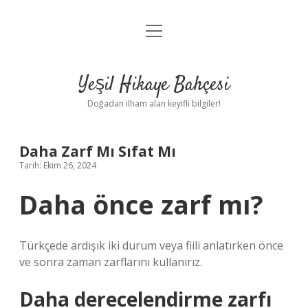
menüyü
Anasayfa
aç
Gizlilik Politikası
Yeşil Hikaye Bahçesi
Yasal Uyarı
Doğadan ilham alan keyifli bilgiler!
Hakkımızda
Daha Zarf Mı Sıfat Mı
Tarih: Ekim 26, 2024
Daha önce zarf mı?
Türkçede ardışık iki durum veya fiili anlatırken önce
ve sonra zaman zarflarını kullanırız.
Daha derecelendirme zarfı