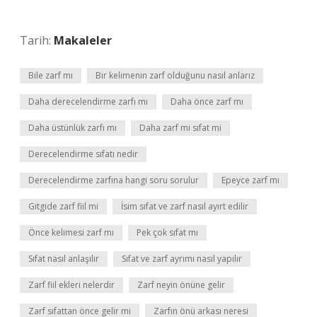
Tarih:
Makaleler
Bile zarf mı
Bir kelimenin zarf olduğunu nasıl anlarız
Daha derecelendirme zarfı mı
Daha önce zarf mı
Daha üstünlük zarfı mı
Daha zarf mi sıfat mi
Derecelendirme sıfatı nedir
Derecelendirme zarfına hangi soru sorulur
Epeyce zarf mı
Gitgide zarf fiil mi
İsim sıfat ve zarf nasıl ayırt edilir
Önce kelimesi zarf mı
Pek çok sıfat mı
Sıfat nasıl anlaşılır
Sıfat ve zarf ayrımı nasıl yapılır
Zarf fiil ekleri nelerdir
Zarf neyin önüne gelir
Zarf sıfattan önce gelir mi
Zarfın önü arkası neresi