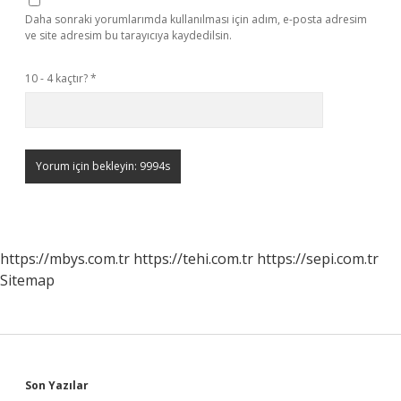
Daha sonraki yorumlarımda kullanılması için adım, e-posta adresim
ve site adresim bu tarayıcıya kaydedilsin.
10 - 4 kaçtır?
*
https://mbys.com.tr
https://tehi.com.tr
https://sepi.com.tr
Sitemap
Sidebar
Son Yazılar