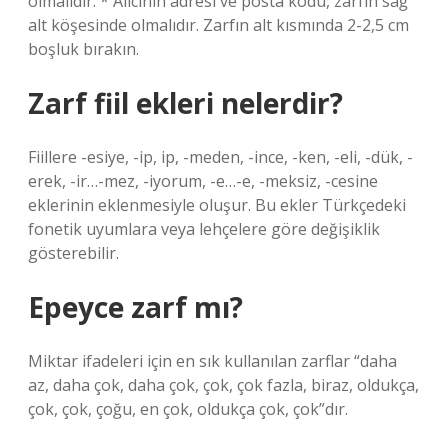
olmalıdır. * Alıcının adresi ve posta kodu, zarfın sağ
alt köşesinde olmalıdır. Zarfın alt kısmında 2-2,5 cm
boşluk bırakın.
Zarf fiil ekleri nelerdir?
Fiillere -esiye, -ip, ip, -meden, -ince, -ken, -eli, -dük, -
erek, -ir…-mez, -iyorum, -e…-e, -meksiz, -cesine
eklerinin eklenmesiyle oluşur. Bu ekler Türkçedeki
fonetik uyumlara veya lehçelere göre değişiklik
gösterebilir.
Epeyce zarf mı?
Miktar ifadeleri için en sık kullanılan zarflar “daha ​​
az, daha çok, daha çok, çok, çok fazla, biraz, oldukça,
çok, çok, çoğu, en çok, oldukça çok, çok”dır.