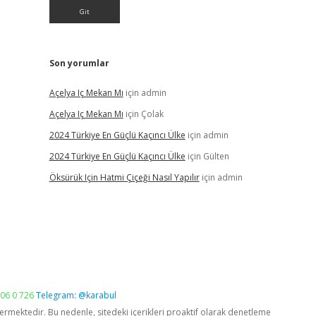
Son yorumlar
Açelya Iç Mekan Mı
için
admin
Açelya Iç Mekan Mı
için
Çolak
2024 Türkiye En Güçlü Kaçıncı Ülke
için
admin
2024 Türkiye En Güçlü Kaçıncı Ülke
için
Gülten
Öksürük Için Hatmi Çiçeği Nasıl Yapılır
için
admin
06 0 726
Telegram: @karabul
vermektedir. Bu nedenle, sitedeki içerikleri proaktif olarak denetleme