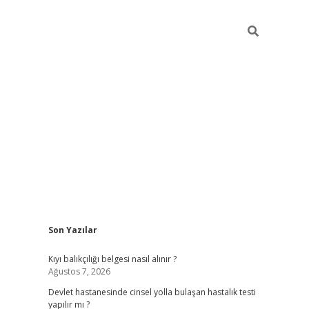
Sidebar
Son Yazılar
grand opera bah
Kıyı balıkçılığı belgesi nasıl alınır ?
Ağustos 7, 2026
Devlet hastanesinde cinsel yolla bulaşan hastalık testi
yapılır mı ?