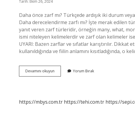
Tarih: Ekim 26, 2024
Daha önce zarf mı? Türkçede ardışık iki durum veya f
Daha derecelendirme zarfı mı? İşte merak edilen tüm 
yanıt veren zarf türleridir, örneğin many, what, more,
ismi niteleyen kelimelerdir ve zarf olan kelimeler ise fi
UYARI: Bazen zarflar ve sıfatlar karıştırılır. Dikkat
kullanıldığında ve fiilin anlamını kısıtladığında, o ke
Daha
Devamını okuyun
Yorum Bırak
Zarf
Mı
Sıfat
Mı
https://mbys.com.tr
https://tehi.com.tr
https://sepi.