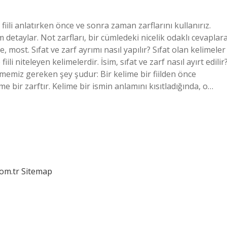
iili anlatırken önce ve sonra zaman zarflarını kullanırız.
detaylar. Not zarfları, bir cümledeki nicelik odaklı cevaplar
 most. Sıfat ve zarf ayrımı nasıl yapılır? Sıfat olan kelimeler
ili niteleyen kelimelerdir. İsim, sıfat ve zarf nasıl ayırt edilir
 etmemiz gereken şey şudur: Bir kelime bir fiilden önce
lime bir zarftır. Kelime bir ismin anlamını kısıtladığında, o…
com.tr
Sitemap