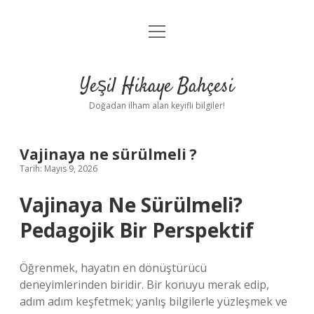
menüyü
Anasayfa
aç
Gizlilik Politikası
Yeşil Hikaye Bahçesi
Yasal Uyarı
Doğadan ilham alan keyifli bilgiler!
Hakkımızda
Vajinaya ne sürülmeli ?
Tarih: Mayıs 9, 2026
Vajinaya Ne Sürülmeli?
Pedagojik Bir Perspektif
Öğrenmek, hayatın en dönüştürücü
deneyimlerinden biridir. Bir konuyu merak edip,
adım adım keşfetmek; yanlış bilgilerle yüzleşmek ve