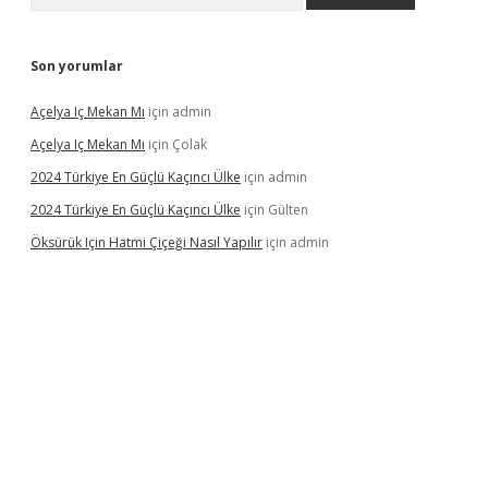
Son yorumlar
Açelya Iç Mekan Mı
için
admin
Açelya Iç Mekan Mı
için
Çolak
2024 Türkiye En Güçlü Kaçıncı Ülke
için
admin
2024 Türkiye En Güçlü Kaçıncı Ülke
için
Gülten
Öksürük Için Hatmi Çiçeği Nasıl Yapılır
için
admin
ahis