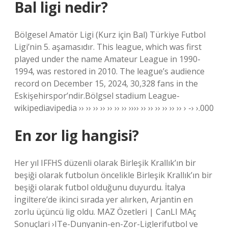
Bal ligi nedir?
Bölgesel Amatör Ligi (Kurz için Bal) Türkiye Futbol
Ligi’nin 5. aşamasıdır. This league, which was first
played under the name Amateur League in 1990-
1994, was restored in 2010. The league’s audience
record on December 15, 2024, 30,328 fans in the
Eskişehirspor’ndir.Bölgsel stadium League-
wikipediavipedia ›› ›› ›› ›› ›› ›› ›› ›››› ›› ›› ›› ›› ›› ›› › -› ›.000
En zor lig hangisi?
Her yıl IFFHS düzenli olarak Birleşik Krallık’ın bir
beşiği olarak futbolun öncelikle Birleşik Krallık’ın bir
beşiği olarak futbol olduğunu duyurdu. İtalya
İngiltere’de ikinci sırada yer alırken, Arjantin en
zorlu üçüncü lig oldu. MAZ Özetleri | CanLI MAç
Sonuçlari ›ITe-Dunyanin-en-Zor-Liglerifutbol ve