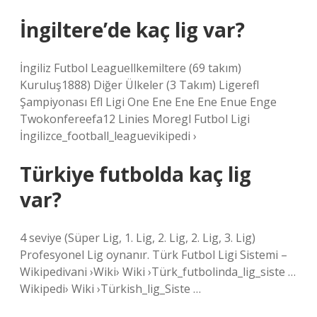
İngiltere’de kaç lig var?
İngiliz Futbol Leaguellkemiltere (69 takım)
Kuruluş1888) Diğer Ülkeler (3 Takım) Ligerefl
Şampiyonası Efl Ligi One Ene Ene Ene Enue Enge
Twokonfereefa12 Linies Moregl Futbol Ligi
İngilizce_football_leaguevikipedi ›
Türkiye futbolda kaç lig
var?
4 seviye (Süper Lig, 1. Lig, 2. Lig, 2. Lig, 3. Lig)
Profesyonel Lig oynanır. Türk Futbol Ligi Sistemi –
Wikipedivani ›Wiki› Wiki ›Türk_futbolinda_lig_siste …
Wikipedi› Wiki ›Türkish_lig_Siste …