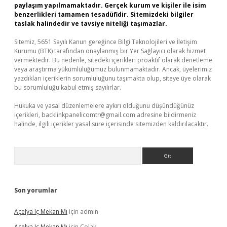
paylaşım yapılmamaktadır. Gerçek kurum ve kişiler ile isim
benzerlikleri tamamen tesadüfidir. Sitemizdeki bilgiler
taslak halindedir ve tavsiye niteliği taşımazlar.
Sitemiz, 5651 Sayılı Kanun gereğince Bilgi Teknolojileri ve İletişim
Kurumu (BTK) tarafından onaylanmış bir Yer Sağlayıcı olarak hizmet
vermektedir. Bu nedenle, sitedeki içerikleri proaktif olarak denetleme
veya araştırma yükümlülüğümüz bulunmamaktadır. Ancak, üyelerimiz
yazdıkları içeriklerin sorumluluğunu taşımakta olup, siteye üye olarak
bu sorumluluğu kabul etmiş sayılırlar.
Hukuka ve yasal düzenlemelere aykırı olduğunu düşündüğünüz
içerikleri,
backlinkpanelicomtr@gmail.com
adresine bildirmeniz
halinde, ilgili içerikler yasal süre içerisinde sitemizden kaldırılacaktır.
Arama
Son yorumlar
Açelya Iç Mekan Mı
için
admin
Açelya Iç Mekan Mı
için
Çolak