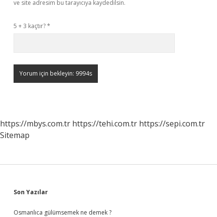
ve site adresim bu tarayıcıya kaydedilsin.
5 + 3 kaçtır?
*
https://mbys.com.tr
https://tehi.com.tr
https://sepi.com.tr
Sitemap
Sidebar
Son Yazılar
Osmanlıca gülümsemek ne demek ?