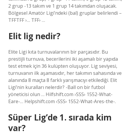
2 grup -13 takım ve 1 grup 14 takımdan oluşacak.
Bölgesel Amatör Ligi’ndeki (bal) gruplar belirlendi –
TFFTFF ›… TFF› …
Elit lig nedir?
Elite Ligi kıta turnuvalarının bir parçasıdır. Bu
prestijli turnuva, becerilerini iki aşamalı bir yapıda
test etmek için 36 kulüpten oluşuyor. Lig seviyesi,
turnuvanın ilk aşamasıdır, her takımın sahasında ve
alanında 8 maçta 8 farklı yarışmacıyı etkilediği. Elit
Ligi’nin kuralları nelerdir? -Ball on bir futbol
yöneticisi olun … Hilfshift.com ›SSS› 1552-What-
Eare-… Helpshift.com ›SSS› 1552-What-Ares-the-.
Süper Lig’de 1. sırada kim
var?