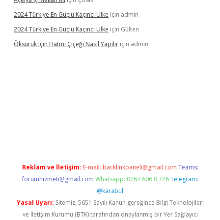
2024 Türkiye En Güçlü Kaçıncı Ülke
için
admin
2024 Türkiye En Güçlü Kaçıncı Ülke
için
Gülten
Öksürük Için Hatmi Çiçeği Nasıl Yapılır
için
admin
his
Reklam ve İletişim:
E-mail:
backlinkpaneli@gmail.com
Teams:
forumhizmeti@gmail.com
Whatsapp: 0262 606 0 726
Telegram:
@karabul
Yasal Uyarı:
Sitemiz, 5651 Sayılı Kanun gereğince Bilgi Teknolojileri
ve İletişim Kurumu (BTK) tarafından onaylanmış bir Yer Sağlayıcı