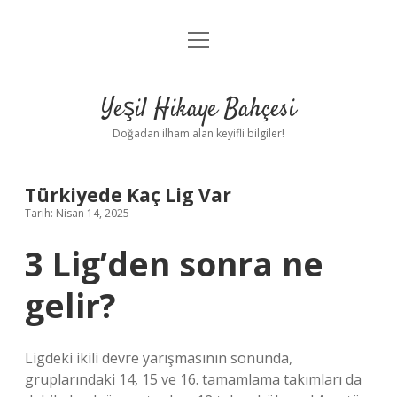
menüyü
Anasayfa
aç
Gizlilik Politikası
Yeşil Hikaye Bahçesi
Yasal Uyarı
Doğadan ilham alan keyifli bilgiler!
Hakkımızda
Türkiyede Kaç Lig Var
Tarih: Nisan 14, 2025
3 Lig’den sonra ne
gelir?
Ligdeki ikili devre yarışmasının sonunda,
gruplarındaki 14, 15 ve 16. tamamlama takımları da