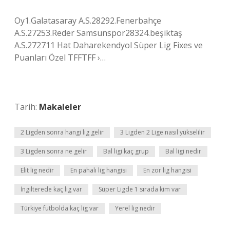
Oy1.Galatasaray A.S.28292.Fenerbahçe
A.S.27253.Reder Samsunspor28324.beşiktaş
A.S.272711 Hat Daharekendyol Süper Lig Fixes ve
Puanları Özel TFFTFF ›…
Tarih:
Makaleler
2 Ligden sonra hangi lig gelir
3 Ligden 2 Lige nasıl yükselilir
3 Ligden sonra ne gelir
Bal ligi kaç grup
Bal ligi nedir
Elit lig nedir
En pahalı lig hangisi
En zor lig hangisi
İngilterede kaç lig var
Süper Ligde 1 sırada kim var
Türkiye futbolda kaç lig var
Yerel lig nedir