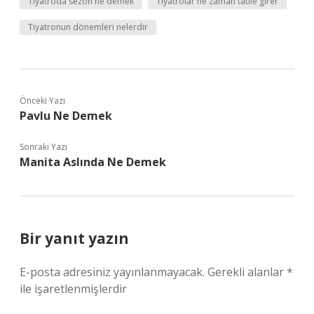
Tiyatroda sezon ne demek
Tiyatrolar ne zaman tatile girer
Tiyatronun dönemleri nelerdir
Önceki Yazı
Pavlu Ne Demek
Sonraki Yazı
Manita Aslında Ne Demek
Bir yanıt yazın
E-posta adresiniz yayınlanmayacak.
Gerekli alanlar
*
ile işaretlenmişlerdir