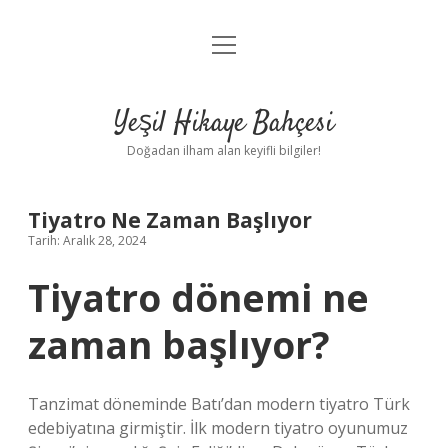
menüyü
Anasayfa
aç
Gizlilik Politikası
Yeşil Hikaye Bahçesi
Yasal Uyarı
Doğadan ilham alan keyifli bilgiler!
Hakkımızda
Tiyatro Ne Zaman Başlıyor
Tarih: Aralık 28, 2024
Tiyatro dönemi ne
zaman başlıyor?
Tanzimat döneminde Batı’dan modern tiyatro Türk
edebiyatına girmiştir. İlk modern tiyatro oyunumuz