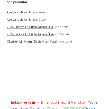
Son yorumlar
Açelya Iç Mekan Mı
için
admin
Açelya Iç Mekan Mı
için
Çolak
2024 Türkiye En Güçlü Kaçıncı Ülke
için
admin
2024 Türkiye En Güçlü Kaçıncı Ülke
için
Gülten
Öksürük Için Hatmi Çiçeği Nasıl Yapılır
için
admin
rand opera bahis
Reklam ve İletişim:
E-mail:
backlinkpaneli@gmail.com
Teams:
forumhizmeti@gmail.com
Whatsapp: 0262 606 0 726
Telegram: