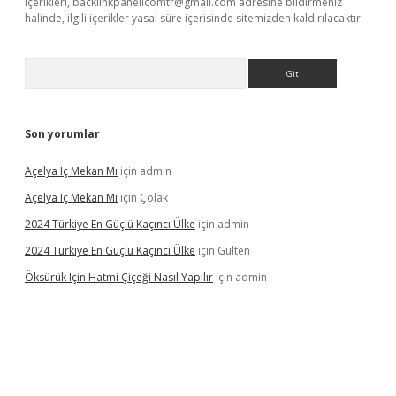
içerikleri,
backlinkpanelicomtr@gmail.com
adresine bildirmeniz
halinde, ilgili içerikler yasal süre içerisinde sitemizden kaldırılacaktır.
Arama
Son yorumlar
Açelya Iç Mekan Mı
için
admin
Açelya Iç Mekan Mı
için
Çolak
2024 Türkiye En Güçlü Kaçıncı Ülke
için
admin
2024 Türkiye En Güçlü Kaçıncı Ülke
için
Gülten
Öksürük Için Hatmi Çiçeği Nasıl Yapılır
için
admin