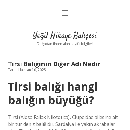
menüyü
Anasayfa
aç
Gizlilik Politikası
Yeşil Hikaye Bahçesi
Yasal Uyarı
Doğadan ilham alan keyifli bilgiler!
Hakkımızda
Tirsi Balığının Diğer Adı Nedir
Tarih: Haziran 10, 2025
Tirsi balığı hangi
balığın büyüğü?
Tirsi (Alosa Fallax Nilototica), Clupeidae ailesine ait
bir tür deniz balığıdır. Sardalya ile yakın akrabalar