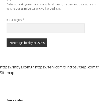
Daha sonraki yorumlarımda kullanılması için adım, e-posta adresim
ve site adresim bu tarayıcıya kaydedilsin.
5 + 3 kaçtır?
*
https://mbys.com.tr
https://tehi.com.tr
https://sepi.com.tr
Sitemap
Sidebar
Son Yazılar