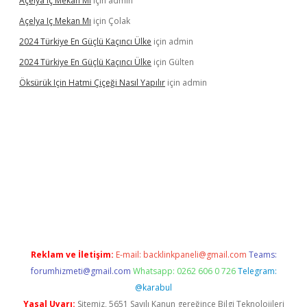
Açelya Iç Mekan Mı
için
admin
Açelya Iç Mekan Mı
için
Çolak
2024 Türkiye En Güçlü Kaçıncı Ülke
için
admin
2024 Türkiye En Güçlü Kaçıncı Ülke
için
Gülten
Öksürük Için Hatmi Çiçeği Nasıl Yapılır
için
admin
s
Reklam ve İletişim:
E-mail:
backlinkpaneli@gmail.com
Teams:
forumhizmeti@gmail.com
Whatsapp: 0262 606 0 726
Telegram:
@karabul
Yasal Uyarı:
Sitemiz, 5651 Sayılı Kanun gereğince Bilgi Teknolojileri