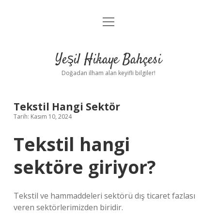
menüyü
Anasayfa
aç
Gizlilik Politikası
Yeşil Hikaye Bahçesi
Yasal Uyarı
Doğadan ilham alan keyifli bilgiler!
Hakkımızda
Tekstil Hangi Sektör
Tarih: Kasım 10, 2024
Tekstil hangi
sektöre giriyor?
Tekstil ve hammaddeleri sektörü dış ticaret fazlası
veren sektörlerimizden biridir.