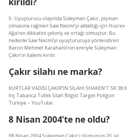
kırıldı?
5- Uyuşturucu olayında Süleyman Çakır, pişman
olmasına rağmen Saw Necmi’yi aldattığı için Hüsrev
Ağa’nın dikkatini çekmiş ve ortağı olmuştur. Bu
nedenle Saw Necmi’yi uyuşturucuya yönlendiren
Baron Mehmet Karahanlı’nın emriyle Süleyman
Çakır’ın kalemi kırılır.
Çakır silahı ne marka?
KURTLAR VADİSİ ÇAKIR’IN SİLAHI SHAKEN’T SR 38 6
İnç Tabanca Tüfek Silah Bilgisi Target Poligon
Türkiye – YouTube.
8 Nisan 2004’te ne oldu?
08 Nisan 2004 Süleyman Çakır’ı ölümünün 20. yıl