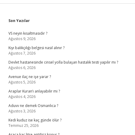
Sidebar
Son Yazılar
VS neyin kısaltmasıdır ?
Ağustos 9, 2026
Kıyı balıkçılığı belgesi nasıl alınır ?
Ağustos 7, 2026
Devlet hastanesinde cinsel yolla bulaşan hastalık testi yapılır mı ?
Ağustos 6, 2026
Avenue ilaç ne işe yarar ?
Ağustos 5, 2026
Araplar Kuran’ı anlayabilir mi ?
Ağustos 4, 2026
Aduvv ne demek Osmanlıca ?
Ağustos 3, 2026
Kedi kuduz ise kaç günde ölür ?
Temmuz 25, 2026
Araca kaç litre antifiriz konur ?