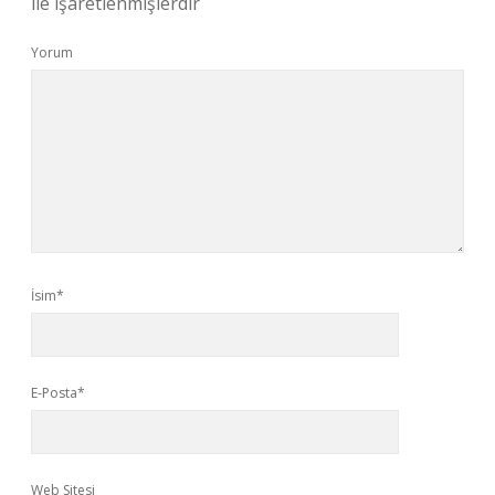
ile işaretlenmişlerdir
Yorum
İsim*
E-Posta*
Web Sitesi