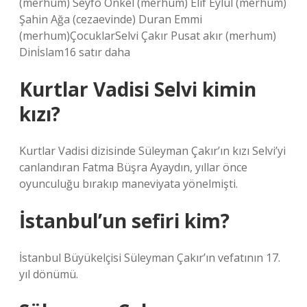
(merhum) Seyfo Onkel (merhum) Elif Eylül (merhum)
Şahin Ağa (cezaevinde) Duran Emmi
(merhum)ÇocuklarSelvi Çakır Pusat akır (merhum)
Dinİslam16 satır daha
Kurtlar Vadisi Selvi kimin
kızı?
Kurtlar Vadisi dizisinde Süleyman Çakır’ın kızı Selvi’yi
canlandıran Fatma Büşra Ayaydın, yıllar önce
oyunculuğu bırakıp maneviyata yönelmişti.
İstanbul’un sefiri kim?
İstanbul Büyükelçisi Süleyman Çakır’ın vefatının 17.
yıl dönümü.