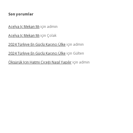
Son yorumlar
Açelya Iç Mekan Mı
için
admin
Açelya Iç Mekan Mı
için
Çolak
2024 Türkiye En Güçlü Kaçıncı Ülke
için
admin
2024 Türkiye En Güçlü Kaçıncı Ülke
için
Gülten
Öksürük Için Hatmi Çiçeği Nasıl Yapılır
için
admin
rand opera bahis