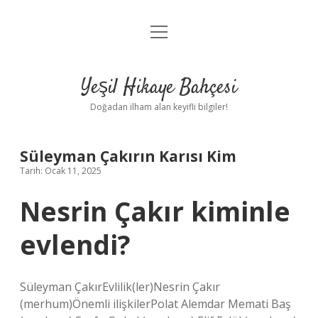
menüyü
Anasayfa
aç
Gizlilik Politikası
Yeşil Hikaye Bahçesi
Yasal Uyarı
Doğadan ilham alan keyifli bilgiler!
Hakkımızda
Süleyman Çakırın Karısı Kim
Tarih: Ocak 11, 2025
Nesrin Çakır kiminle
evlendi?
Süleyman ÇakırEvlilik(ler)Nesrin Çakır
(merhum)Önemli ilişkilerPolat Alemdar Memati Baş