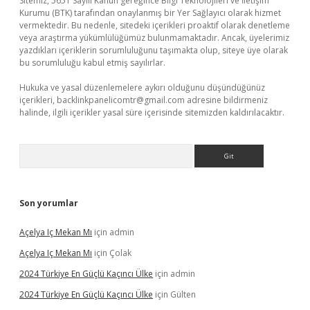
Sitemiz, 5651 Sayılı Kanun gereğince Bilgi Teknolojileri ve İletişim
Kurumu (BTK) tarafından onaylanmış bir Yer Sağlayıcı olarak hizmet
vermektedir. Bu nedenle, sitedeki içerikleri proaktif olarak denetleme
veya araştırma yükümlülüğümüz bulunmamaktadır. Ancak, üyelerimiz
yazdıkları içeriklerin sorumluluğunu taşımakta olup, siteye üye olarak
bu sorumluluğu kabul etmiş sayılırlar.
Hukuka ve yasal düzenlemelere aykırı olduğunu düşündüğünüz
içerikleri,
backlinkpanelicomtr@gmail.com
adresine bildirmeniz
halinde, ilgili içerikler yasal süre içerisinde sitemizden kaldırılacaktır.
Arama
Son yorumlar
Açelya Iç Mekan Mı
için
admin
Açelya Iç Mekan Mı
için
Çolak
2024 Türkiye En Güçlü Kaçıncı Ülke
için
admin
2024 Türkiye En Güçlü Kaçıncı Ülke
için
Gülten