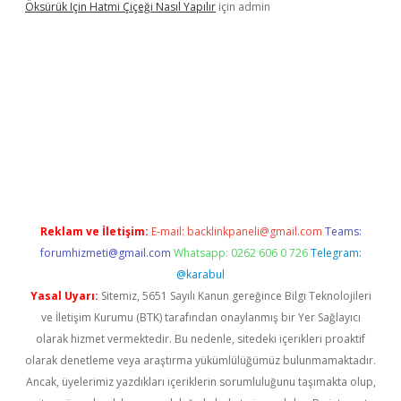
Öksürük Için Hatmi Çiçeği Nasıl Yapılır
için
admin
opera bahis
Reklam ve İletişim:
E-mail:
backlinkpaneli@gmail.com
Teams:
forumhizmeti@gmail.com
Whatsapp: 0262 606 0 726
Telegram:
@karabul
Yasal Uyarı:
Sitemiz, 5651 Sayılı Kanun gereğince Bilgi Teknolojileri
ve İletişim Kurumu (BTK) tarafından onaylanmış bir Yer Sağlayıcı
olarak hizmet vermektedir. Bu nedenle, sitedeki içerikleri proaktif
olarak denetleme veya araştırma yükümlülüğümüz bulunmamaktadır.
Ancak, üyelerimiz yazdıkları içeriklerin sorumluluğunu taşımakta olup,