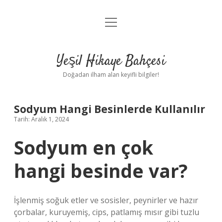
menüyü
Anasayfa
aç
Gizlilik Politikası
Yeşil Hikaye Bahçesi
Yasal Uyarı
Doğadan ilham alan keyifli bilgiler!
Hakkımızda
Sodyum Hangi Besinlerde Kullanılır
Tarih: Aralık 1, 2024
Sodyum en çok
hangi besinde var?
İşlenmiş soğuk etler ve sosisler, peynirler ve hazır
çorbalar, kuruyemiş, cips, patlamış mısır gibi tuzlu