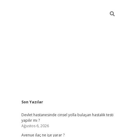
Sidebar
Son Yazılar
grand opera bahis
Devlet hastanesinde cinsel yolla bulaşan hastalık testi
yapılır mı ?
Ağustos 6, 2026
Avenue ilaç ne işe yarar ?