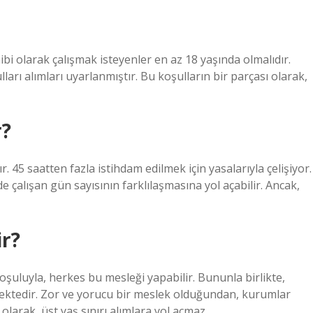
ibi olarak çalışmak isteyenler en az 18 yaşında olmalıdır.
ları alımları uyarlanmıştır. Bu koşulların bir parçası olarak,
r?
. 45 saatten fazla istihdam edilmek için yasalarıyla çelişiyor.
e çalışan gün sayısının farklılaşmasına yol açabilir. Ancak,
ir?
 koşuluyla, herkes bu mesleği yapabilir. Bununla birlikte,
enmektedir. Zor ve yorucu bir meslek olduğundan, kurumlar
 olarak, üst yaş sınırı alımlara yol açmaz.