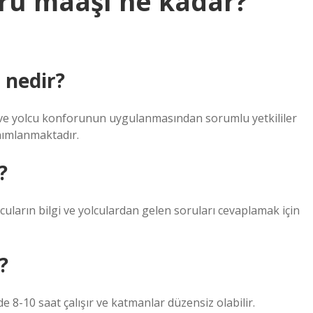
u maaşı ne kadar?
 nedir?
n ve yolcu konforunun uygulanmasından sorumlu yetkililer
anımlanmaktadır.
?
olcuların bilgi ve yolculardan gelen soruları cevaplamak için
?
e 8-10 saat çalışır ve katmanlar düzensiz olabilir.