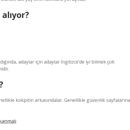
alıyor?
ığında, adaylar için adaylar İngilizce’de iyi bilmek çok
idir.
?
llikle kokpitin arkasındalar. Genellikle güvenlik sayfaların
ıkanmalı