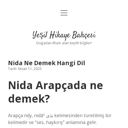
menüyü
Anasayfa
aç
Gizlilik Politikası
Yeşil Hikaye Bahçesi
Yasal Uyarı
Doğadan ilham alan keyifli bilgiler!
Hakkımızda
Nida Ne Demek Hangi Dil
Tarih: Nisan 11, 2025
Nida Arapçada ne
demek?
Arapça ndy, nidāˀ ندَى kelimesinden türetilmiş bir
kelimedir ve “ses, haykırış” anlamına gelir.