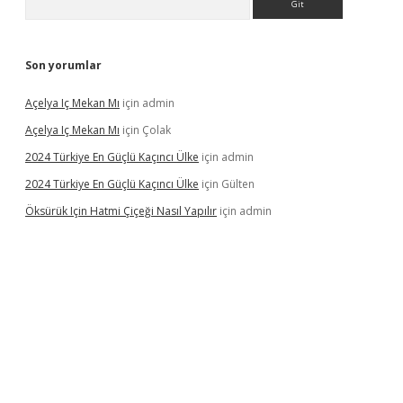
Son yorumlar
Açelya Iç Mekan Mı
için
admin
Açelya Iç Mekan Mı
için
Çolak
2024 Türkiye En Güçlü Kaçıncı Ülke
için
admin
2024 Türkiye En Güçlü Kaçıncı Ülke
için
Gülten
Öksürük Için Hatmi Çiçeği Nasıl Yapılır
için
admin
s