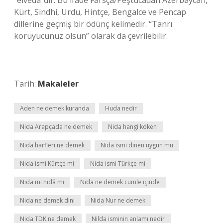
“elveda”dır. Bu ifade Farsça/Peştucadan Azerbaycan,
Kürt, Sindhi, Urdu, Hintçe, Bengalce ve Pencap
dillerine geçmiş bir ödünç kelimedir. “Tanrı
koruyucunuz olsun” olarak da çevrilebilir.
Tarih:
Makaleler
Aden ne demek kuranda
Huda nedir
Nida Arapçada ne demek
Nida hangi köken
Nida harfleri ne demek
Nida ismi dinen uygun mu
Nida ismi Kürtçe mi
Nida ismi Türkçe mi
Nida mı nidâ mı
Nida ne demek cümle içinde
Nida ne demek dini
Nida Nur ne demek
Nida TDK ne demek
Nilda isminin anlamı nedir