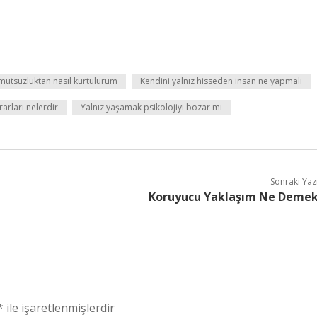
mutsuzluktan nasıl kurtulurum
Kendini yalnız hisseden insan ne yapmalı
arları nelerdir
Yalnız yaşamak psikolojiyi bozar mı
Sonraki Yaz
Koruyucu Yaklaşım Ne Deme
*
ile işaretlenmişlerdir