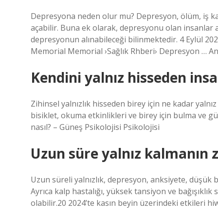
Depresyona neden olur mu? Depresyon, ölüm, iş kay
açabilir. Buna ek olarak, depresyonu olan insanlar a
depresyonun alınabileceği bilinmektedir. 4 Eylül 20
Memorial Memorial ›Sağlık Rhberi› Depresyon … Anı
Kendini yalnız hisseden ins
Zihinsel yalnızlık hisseden birey için ne kadar yaln
bisiklet, okuma etkinlikleri ve birey için bulma ve 
nasıl? – Güneş Psikolojisi Psikolojisi
Uzun süre yalnız kalmanın z
Uzun süreli yalnızlık, depresyon, anksiyete, düşük be
Ayrıca kalp hastalığı, yüksek tansiyon ve bağışıklık 
olabilir.20 2024’te kasın beyin üzerindeki etkileri hiw