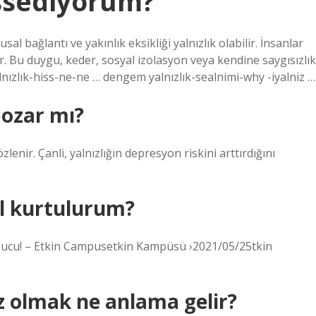
ssediyorum?
l bağlantı ve yakınlık eksikliği yalnızlık olabilir. İnsanlar
ler. Bu duygu, keder, sosyal izolasyon veya kendine saygısızlık
yalnızlık-hiss-ne-ne … dengem yalnızlık-sealnimi-why -iyalniz …
bozar mı?
enir. Çanli, yalnızlığın depresyon riskini arttırdığını
l kurtulurum?
 8 ipucu! – Etkin Campusetkin Kampüsü ›2021/05/25tkin
 olmak ne anlama gelir?