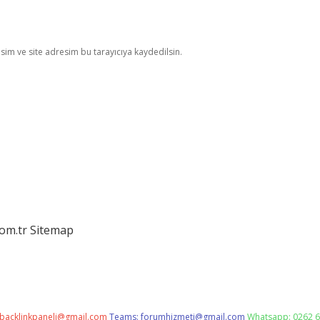
im ve site adresim bu tarayıcıya kaydedilsin.
com.tr
Sitemap
backlinkpaneli@gmail.com
Teams:
forumhizmeti@gmail.com
Whatsapp: 0262 6