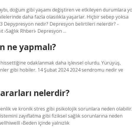
bı, doğum gibi yaşamı değiştiren ve etkileyen durumlara yo
ilelerinde daha fazla olasılıkla yaşarlar. Hiçbir sebep yoksa
23 Depypresyon nedir? Depresyon belirtileri nelerdir? -
t ›Sağlık Rhberi› Depresyon …
an ne yapmalı?
ız hissettiğine odaklanmak daha işlevsel olurdu. Yürüyüş,
günler gibi hobiler. 14 Şubat 2024 2024 sendromu nedir ve
ararları nelerdir?
nlik ve kronik stres gibi psikolojik sorunlara neden olabilir
sistemini zayıflatma gibi fiziksel sağlık sorunlarına neden
ellhiwelll ›Beden içinde yalnızlık