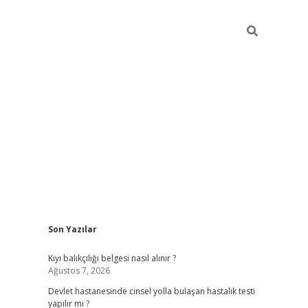
Sidebar
Son Yazılar
grand opera bah
Kıyı balıkçılığı belgesi nasıl alınır ?
Ağustos 7, 2026
Devlet hastanesinde cinsel yolla bulaşan hastalık testi
yapılır mı ?