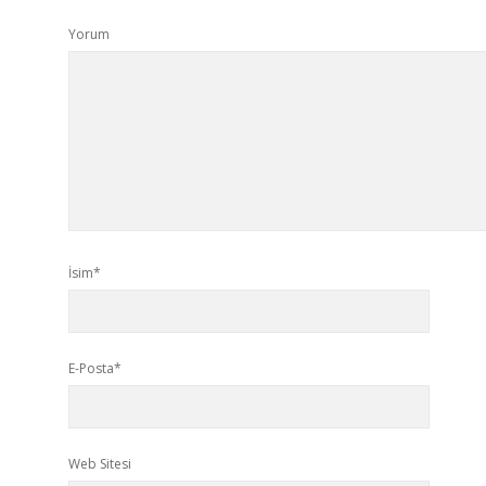
Yorum
İsim*
E-Posta*
Web Sitesi