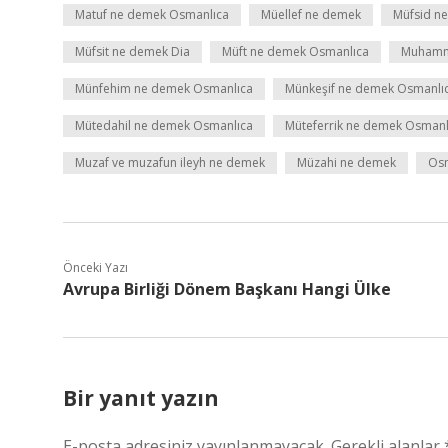
Matuf ne demek Osmanlıca
Müellef ne demek
Müfsid ne
Müfsit ne demek Dia
Müft ne demek Osmanlıca
Muhamm
Münfehim ne demek Osmanlıca
Münkeşif ne demek Osmanlı
Mütedahil ne demek Osmanlıca
Müteferrik ne demek Osmanl
Muzaf ve muzafun ileyh ne demek
Müzahi ne demek
Osm
Önceki Yazı
Avrupa Birliği Dönem Başkanı Hangi Ülke
Bir yanıt yazın
E-posta adresiniz yayınlanmayacak.
Gerekli alanlar