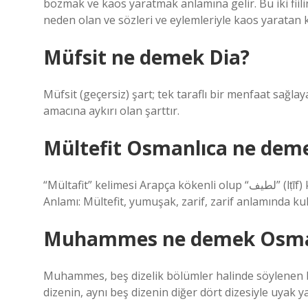
bozmak ve kaos yaratmak anlamına gelir. Bu iki fiili
neden olan ve sözleri ve eylemleriyle kaos yaratan k
Müfsit ne demek Dia?
Müfsit (geçersiz) şart; tek taraflı bir menfaat sağl
amacına aykırı olan şarttır.
Mültefit Osmanlıca ne dem
“Mültafit” kelimesi Arapça kökenli olup “لطيف” (lṭīf) kelimesi Arapçada “yumuşak, ince, zarif” anlamında kullanılır.
Anlamı: Mültefit, yumuşak, zarif, zarif anlamında kull
Muhammes ne demek Osma
Muhammes, beş dizelik bölümler halinde söylenen bi
dizenin, aynı beş dizenin diğer dört dizesiyle uyak y