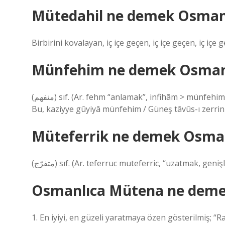
Mütedahil ne demek Osman
Birbirini kovalayan, iç içe geçen, iç içe geçen, iç içe 
Münfehim ne demek Osman
(ﻣﻨﻔﻬﻢ) sıf. (Ar. fehm “anlamak”, infihām > münfehim) [Türkçeden türemiştir] Anlaşılan, idrak edilen, kavranan:
Bu, kaziyye gûyiyâ münfehim / Güneş tâvûs-ı zerrin-
Müteferrik ne demek Osman
(ﻣﺘﻔﺮّﺝ) sıf. (Ar. teferruc muteferric, “uzatmak, 
Osmanlıca Mütena ne dem
1. En iyiyi, en güzeli yaratmaya özen gösterilmiş; “Raf