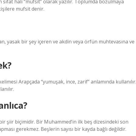
n sıfat hali “mufsit” olarak yazılır. Toplumda bozulmaya
işilere mufsit denir.
ayan, yasak bir şey içeren ve akdin veya örfün muhtevasına ve
ek?
anılır.
nlıca?
r şiir biçimidir. Bir Muhammed’in ilk beş dizesindeki son
apması gerekmez. Beşlerin sayısı bir kayda bağlı değildir.