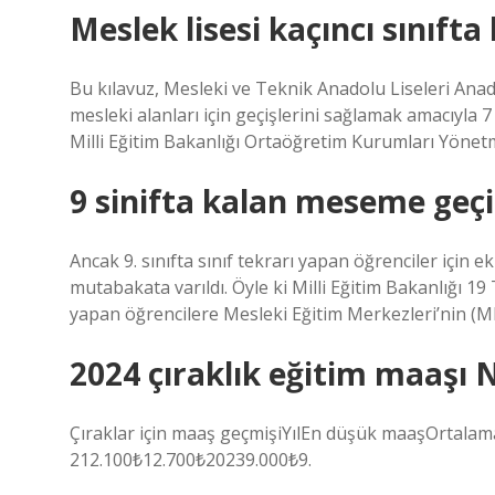
Meslek lisesi kaçıncı sınıfta
Bu kılavuz, Mesleki ve Teknik Anadolu Liseleri Anado
mesleki alanları için geçişlerini sağlamak amacıyla 7
Milli Eğitim Bakanlığı Ortaöğretim Kurumları Yönet
9 sinifta kalan meseme geçi
Ancak 9. sınıfta sınıf tekrarı yapan öğrenciler içi
mutabakata varıldı. Öyle ki Milli Eğitim Bakanlığı 1
yapan öğrencilere Mesleki Eğitim Merkezleri’nin (M
2024 çıraklık eğitim maaşı 
Çıraklar için maaş geçmişiYılEn düşük maaşOrtal
212.100₺12.700₺20239.000₺9.