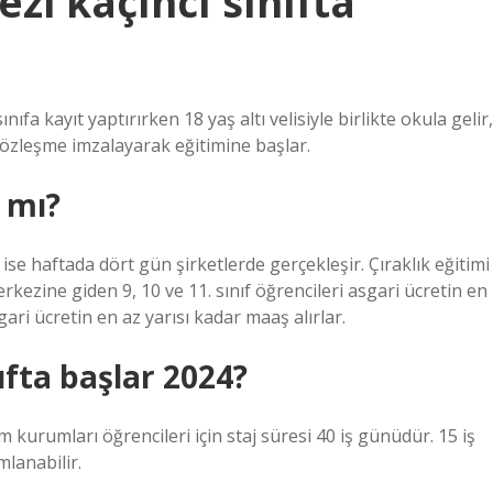
zi kaçıncı sınıfta
nıfa kayıt yaptırırken 18 yaş altı velisiyle birlikte okula gelir,
e sözleşme imzalayarak eğitimine başlar.
r mı?
ise haftada dört gün şirketlerde gerçekleşir. Çıraklık eğitimi
 merkezine giden 9, 10 ve 11. sınıf öğrencileri asgari ücretin en
gari ücretin en az yarısı kadar maaş alırlar.
nıfta başlar 2024?
 kurumları öğrencileri için staj süresi 40 iş günüdür. 15 iş
lanabilir.