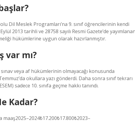
 başlar?
lu Dil Meslek Programları’na 9. sınıf öğrencilerinin kendi
 Eylül 2013 tarihli ve 28758 sayılı Resmi Gazete’de yayımlana
meliği hükümlerine uygun olarak hazırlanmıştır.
ş var mı?
n ek sınav veya af hükümlerinin olmayacağı konusunda
9 Temmuz’da okullara yazı gönderdi. Daha sonra sınıf tekrarı
ESEM) sadece 10. sınıfa geçme hakkı tanındı.
Ne Kadar?
ama maaş2025–2024₺17.200₺17.800₺2023–