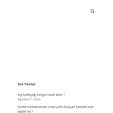
Sidebar
Son Yazılar
grand opera bahis
Kıyı balıkçılığı belgesi nasıl alınır ?
Ağustos 7, 2026
Devlet hastanesinde cinsel yolla bulaşan hastalık testi
yapılır mı ?