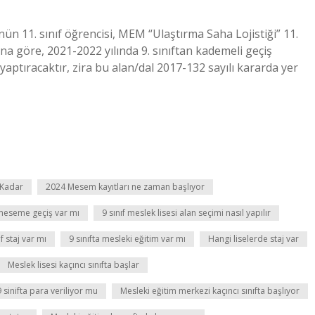
n 11. sınıf öğrencisi, MEM “Ulaştırma Saha Lojistiği” 11.
a göre, 2021-2022 yılında 9. sınıftan kademeli geçiş
t yaptıracaktır, zira bu alan/dal 2017-132 sayılı kararda yer
 Kadar
2024 Mesem kayıtları ne zaman başlıyor
 meseme geçiş var mı
9 sınıf meslek lisesi alan seçimi nasıl yapılır
ıf staj var mı
9 sınıfta mesleki eğitim var mı
Hangi liselerde staj var
Meslek lisesi kaçıncı sınıfta başlar
 sinifta para veriliyor mu
Mesleki eğitim merkezi kaçıncı sınıfta başlıyor