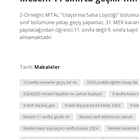
2-Örneğin; MTAL “Ulaştırma Saha Lojistiği” bölümünü
sınıf bölümüne yatay geçiş yapamaz. 31. MEK kararın
yapılacağından öğrenci 11. sınıfa değil 9. sınıfa kayı
almamaktadır.
Tarih:
Makaleler
10 sınıfta meseme geçiş var mı
2024 çıraklık eğitim maaşı Ne
20242025 mesem kayıtları ne zaman başlıyor
9 sinifta kalan
9 sınıf staj kaç gün
9 sınıf staj parası ne kadar 2024
9 sın
Mesem 11 sınıfta geçilir mi
Mesem sınıf atlatma ne zaman
Meslek lisesi staj kaçıncı sınıfta başlar 2024
Meslek lisesinde 9