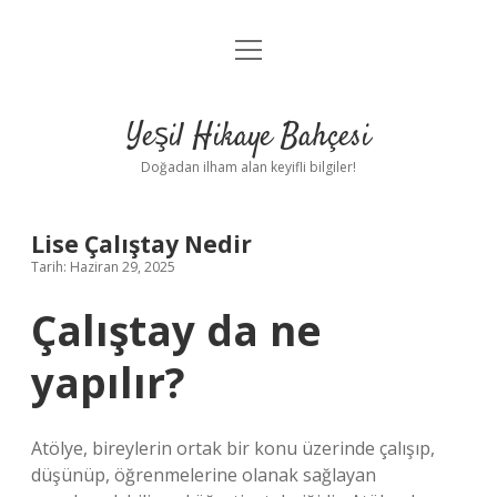
menüyü
Anasayfa
aç
Gizlilik Politikası
Yeşil Hikaye Bahçesi
Yasal Uyarı
Doğadan ilham alan keyifli bilgiler!
Hakkımızda
Lise Çalıştay Nedir
Tarih: Haziran 29, 2025
Çalıştay da ne
yapılır?
Atölye, bireylerin ortak bir konu üzerinde çalışıp,
düşünüp, öğrenmelerine olanak sağlayan