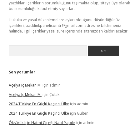
yazdıkları içeriklerin sorumluluğunu taşımakta olup, siteye üye olarak
bu sorumluluğu kabul etmiş sayılırlar.
Hukuka ve yasal düzenlemelere aykırı olduğunu düşündüğünüz
içerikleri,
backlinkpanelicomtr@gmail.com
adresine bildirmeniz
halinde, ilgili içerikler yasal süre içerisinde sitemizden kaldırılacaktır.
Arama
Son yorumlar
Açelya Iç Mekan Mı
için
admin
Açelya Iç Mekan Mı
için
Çolak
2024 Türkiye En Güçlü Kaçıncı Ülke
için
admin
2024 Türkiye En Güçlü Kaçıncı Ülke
için
Gülten
Öksürük Için Hatmi Çiçeği Nasıl Yapılır
için
admin