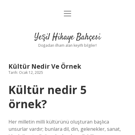
menüyü
Anasayfa
aç
Gizlilik Politikası
Yeşil Hikaye Bahçesi
Yasal Uyarı
Doğadan ilham alan keyifli bilgiler!
Hakkımızda
Kültür Nedir Ve Örnek
Tarih: Ocak 12, 2025
Kültür nedir 5
örnek?
Her milletin milli kültürünü oluşturan başlıca
unsurlar vardır; bunlara dil, din, gelenekler, sanat,