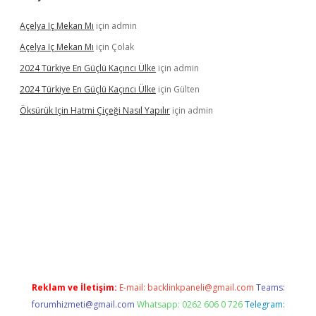
Açelya Iç Mekan Mı
için
admin
Açelya Iç Mekan Mı
için
Çolak
2024 Türkiye En Güçlü Kaçıncı Ülke
için
admin
2024 Türkiye En Güçlü Kaçıncı Ülke
için
Gülten
Öksürük Için Hatmi Çiçeği Nasıl Yapılır
için
admin
rand opera bahis
Reklam ve İletişim:
E-mail:
backlinkpaneli@gmail.com
Teams:
forumhizmeti@gmail.com
Whatsapp: 0262 606 0 726
Telegram: