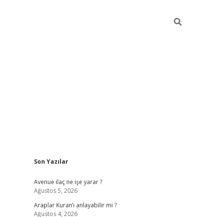
Sidebar
Son Yazılar
grand opera bah
Avenue ilaç ne işe yarar ?
Ağustos 5, 2026
Araplar Kuran’ı anlayabilir mi ?
Ağustos 4, 2026