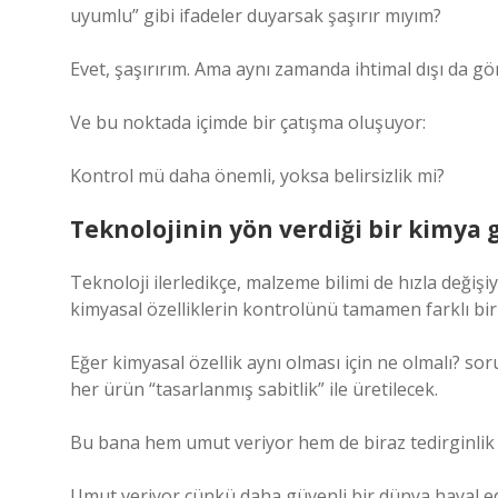
uyumlu” gibi ifadeler duyarsak şaşırır mıyım?
Evet, şaşırırım. Ama aynı zamanda ihtimal dışı da 
Ve bu noktada içimde bir çatışma oluşuyor:
Kontrol mü daha önemli, yoksa belirsizlik mi?
Teknolojinin yön verdiği bir kimya 
Teknoloji ilerledikçe, malzeme bilimi de hızla değişi
kimyasal özelliklerin kontrolünü tamamen farklı bir 
Eğer kimyasal özellik aynı olması için ne olmalı? s
her ürün “tasarlanmış sabitlik” ile üretilecek.
Bu bana hem umut veriyor hem de biraz tedirginlik 
Umut veriyor çünkü daha güvenli bir dünya hayal e