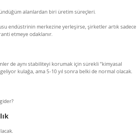
ündüğüm alanlardan biri üretim süreçleri.
rusu endüstrinin merkezine yerleşirse, şirketler artık sadece
ranti etmeye odaklanır.
ünler de aynı stabiliteyi korumak için sürekli “kimyasal
geliyor kulağa, ama 5-10 yıl sonra belki de normal olacak.
gider?
lık
lacak.