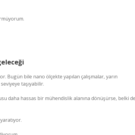
görmüyorum.
geleceği
yor. Bugün bile nano ölçekte yapılan çalışmalar, yarın
seviyeye taşıyabilir.
orusu daha hassas bir mühendislik alanına dönüşürse, belki d
yaratıyor.
diyorum.