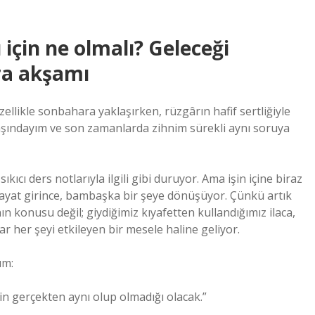
 için ne olmalı? Geleceği
ra akşamı
llikle sonbahara yaklaşırken, rüzgârın hafif sertliğiyle
yaşındayım ve son zamanlarda zihnim sürekli aynı soruya
ıkıcı ders notlarıyla ilgili gibi duruyor. Ama işin içine biraz
l hayat girince, bambaşka bir şeye dönüşüyor. Çünkü artık
nın konusu değil; giydiğimiz kıyafetten kullandığımız ilaca,
r her şeyi etkileyen bir mesele haline geliyor.
um:
in gerçekten aynı olup olmadığı olacak.”