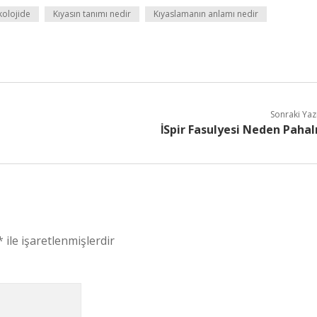
kolojide
Kıyasın tanımı nedir
Kıyaslamanın anlamı nedir
Sonraki Yaz
İSpir Fasulyesi Neden Pahal
*
ile işaretlenmişlerdir