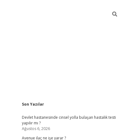
Sidebar
Son Yazılar
grand opera bahis
Devlet hastanesinde cinsel yolla bulaşan hastalık testi
yapılır mı ?
Ağustos 6, 2026
Avenue ilaç ne işe yarar ?