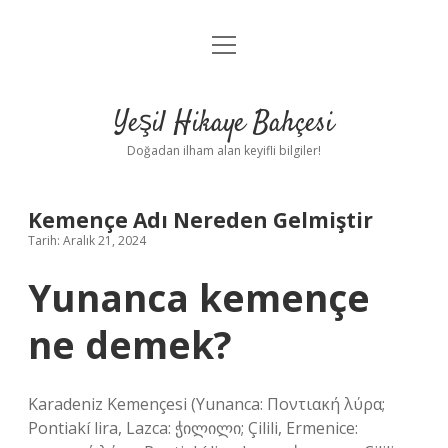
menüyü
Anasayfa
aç
Gizlilik Politikası
Yeşil Hikaye Bahçesi
Yasal Uyarı
Doğadan ilham alan keyifli bilgiler!
Hakkımızda
Kemençe Adı Nereden Gelmiştir
Tarih: Aralık 21, 2024
Yunanca kemençe
ne demek?
Karadeniz Kemençesi (Yunanca: Ποντιακή λύρα;
Pontiakí lira, Lazca: ჭილილი; Çilili, Ermenice: