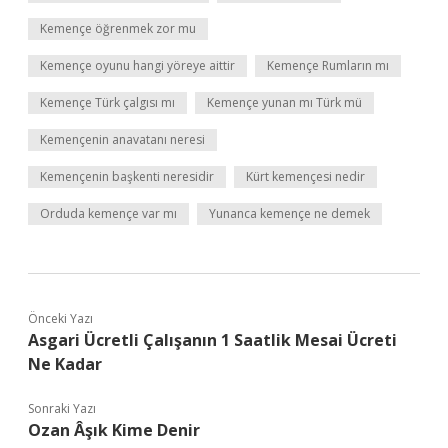
Kemençe öğrenmek zor mu
Kemençe oyunu hangi yöreye aittir
Kemençe Rumların mı
Kemençe Türk çalgısı mı
Kemençe yunan mı Türk mü
Kemençenin anavatanı neresi
Kemençenin başkenti neresidir
Kürt kemençesi nedir
Orduda kemençe var mı
Yunanca kemençe ne demek
Önceki Yazı
Asgari Ücretli Çalışanın 1 Saatlik Mesai Ücreti
Ne Kadar
Sonraki Yazı
Ozan Âşık Kime Denir