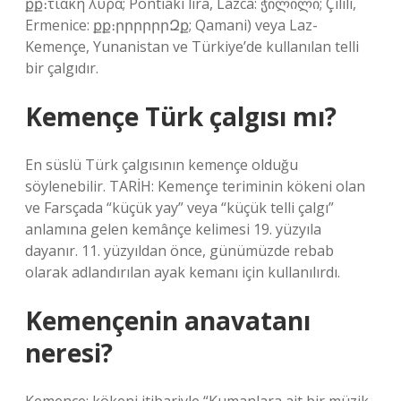
քք։τιακή λύρα; Pontiakí lira, Lazca: ჭილილი; Çilili,
Ermenice: քք։րրրրրրԶք; Qamani) veya Laz-
Kemençe, Yunanistan ve Türkiye’de kullanılan telli
bir çalgıdır.
Kemençe Türk çalgısı mı?
En süslü Türk çalgısının kemençe olduğu
söylenebilir. TARİH: Kemençe teriminin kökeni olan
ve Farsçada “küçük yay” veya “küçük telli çalgı”
anlamına gelen kemânçe kelimesi 19. yüzyıla
dayanır. 11. yüzyıldan önce, günümüzde rebab
olarak adlandırılan ayak kemanı için kullanılırdı.
Kemençenin anavatanı
neresi?