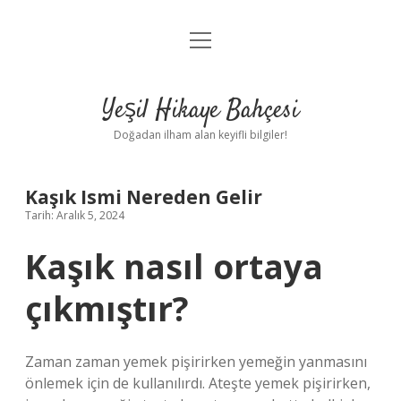
menüyü
Anasayfa
aç
Gizlilik Politikası
Yeşil Hikaye Bahçesi
Yasal Uyarı
Doğadan ilham alan keyifli bilgiler!
Hakkımızda
Kaşık Ismi Nereden Gelir
Tarih: Aralık 5, 2024
Kaşık nasıl ortaya
çıkmıştır?
Zaman zaman yemek pişirirken yemeğin yanmasını
önlemek için de kullanılırdı. Ateşte yemek pişirirken,