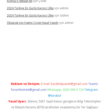
Açelya Iç Mekan Mı
için
Çolak
2024 Türkiye En Güçlü Kaçıncı Ülke
için
admin
2024 Türkiye En Güçlü Kaçıncı Ülke
için
Gülten
Öksürük Için Hatmi Çiçeği Nasıl Yapılır
için
admin
rand opera bahis
Reklam ve İletişim:
E-mail:
backlinkpaneli@gmail.com
Teams:
forumhizmeti@gmail.com
Whatsapp: 0262 606 0 726
Telegram:
@karabul
Yasal Uyarı:
Sitemiz, 5651 Sayılı Kanun gereğince Bilgi Teknolojileri
ve İletişim Kurumu (BTK) tarafından onaylanmış bir Yer Sağlayıcı