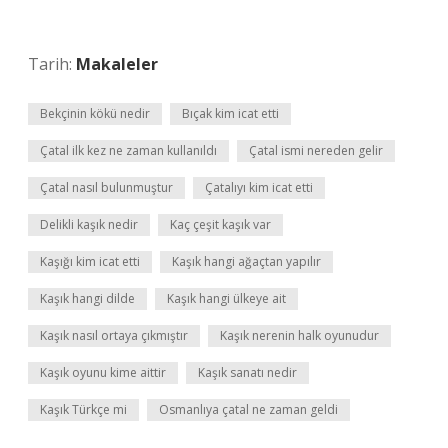
Tarih:
Makaleler
Bekçinin kökü nedir
Bıçak kim icat etti
Çatal ilk kez ne zaman kullanıldı
Çatal ismi nereden gelir
Çatal nasıl bulunmuştur
Çatalıyı kim icat etti
Delikli kaşık nedir
Kaç çeşit kaşık var
Kaşığı kim icat etti
Kaşık hangi ağaçtan yapılır
Kaşık hangi dilde
Kaşık hangi ülkeye ait
Kaşık nasıl ortaya çıkmıştır
Kaşık nerenin halk oyunudur
Kaşık oyunu kime aittir
Kaşık sanatı nedir
Kaşık Türkçe mi
Osmanlıya çatal ne zaman geldi