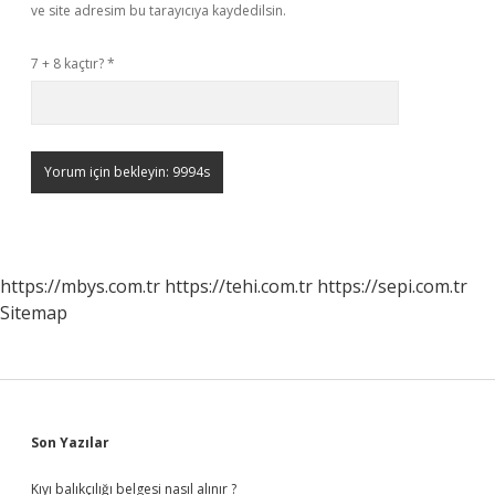
ve site adresim bu tarayıcıya kaydedilsin.
7 + 8 kaçtır?
*
https://mbys.com.tr
https://tehi.com.tr
https://sepi.com.tr
Sitemap
Sidebar
Son Yazılar
Kıyı balıkçılığı belgesi nasıl alınır ?