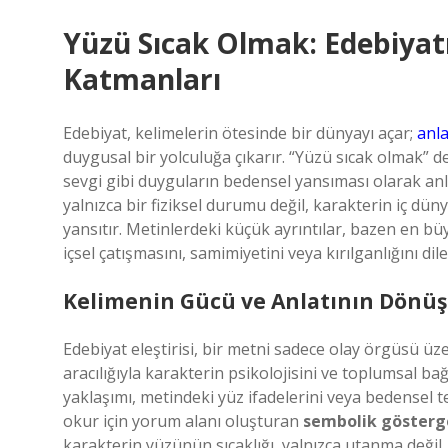
Yüzü Sıcak Olmak: Edebiyat
Katmanları
Edebiyat, kelimelerin ötesinde bir dünyayı açar;
anl
duygusal bir yolculuğa çıkarır. “Yüzü sıcak olmak”
sevgi gibi duyguların bedensel yansıması olarak anla
yalnızca bir fiziksel durumu değil, karakterin iç dünya
yansıtır. Metinlerdeki küçük ayrıntılar, bazen en büy
içsel çatışmasını, samimiyetini veya kırılganlığını dile 
Kelimenin Gücü ve Anlatının Dönüş
Edebiyat eleştirisi, bir metni sadece olay örgüsü 
aracılığıyla karakterin psikolojisini ve toplumsal ba
yaklaşımı, metindeki yüz ifadelerini veya bedensel 
okur için yorum alanı oluşturan
sembolik gösterg
karakterin yüzünün sıcaklığı, yalnızca utanma değil