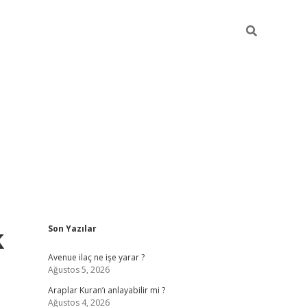
Sidebar
k
Son Yazılar
grand opera bahis
Avenue ilaç ne işe yarar ?
Ağustos 5, 2026
Araplar Kuran’ı anlayabilir mi ?
Ağustos 4, 2026