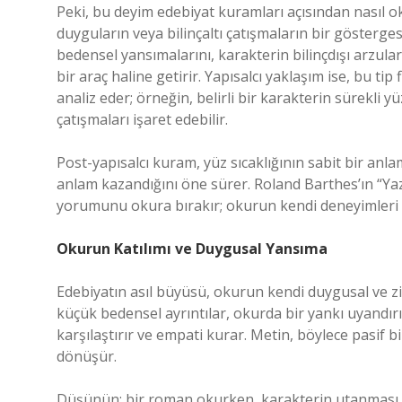
Peki, bu deyim edebiyat kuramları açısından nasıl okun
duyguların veya bilinçaltı çatışmaların bir gösterges
bedensel yansımalarını, karakterin bilinçdışı arzul
bir araç haline getirir. Yapısalcı yaklaşım ise, bu ti
analiz eder; örneğin, belirli bir karakterin sürekli 
çatışmaları işaret edebilir.
Post-yapısalcı kuram, yüz sıcaklığının sabit bir an
anlam kazandığını öne sürer. Roland Barthes’ın “Yaz
yorumunu okura bırakır; okurun kendi deneyimleri ve
Okurun Katılımı ve Duygusal Yansıma
Edebiyatın asıl büyüsü, okurun kendi duygusal ve zihi
küçük bedensel ayrıntılar, okurda bir yankı uyandır
karşılaştırır ve empati kurar. Metin, böylece pasif 
dönüşür.
Düşünün; bir roman okurken, karakterin utanması v