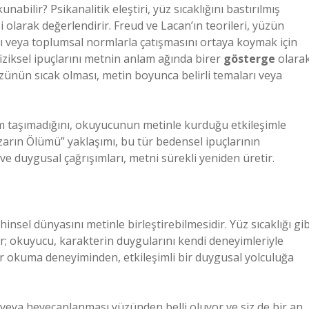
abilir? Psikanalitik eleştiri, yüz sıcaklığını bastırılmış
i olarak değerlendirir. Freud ve Lacan’ın teorileri, yüzün
arı veya toplumsal normlarla çatışmasını ortaya koymak için
p fiziksel ipuçlarını metnin anlam ağında birer
gösterge
olara
yüzünün sıcak olması, metin boyunca belirli temaları veya
lam taşımadığını, okuyucunun metinle kurduğu etkileşimle
arın Ölümü” yaklaşımı, bu tür bedensel ipuçlarının
 duygusal çağrışımları, metni sürekli yeniden üretir.
nsel dünyasını metinle birleştirebilmesidir. Yüz sıcaklığı gib
ır; okuyucu, karakterin duygularını kendi deneyimleriyle
bir okuma deneyiminden, etkileşimli bir duygusal yolculuğa
eya heyecanlanması yüzünden belli oluyor ve siz de bir an