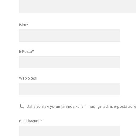
İsim*
E-Posta*
Web Sitesi
Daha sonraki yorumlarımda kullanılması için adım, e-posta adres
6 + 2 kaçtır?
*