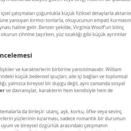
sel çatışmaları çoğunlukla küçük fiziksel detaylarla aktarılır
züne yansıyan kırmızı tonlarla, okuyucunun empati kurmasın
nası haline gelir. Benzer şekilde, Virginia Woolf’un bilinç
 okurun zihnine taşırken, yüz sıcaklığı gibi küçük ayrıntılar
 İncelemesi
lişkiler ve karakterlerin birbirine yansıtılmasıdır. William
rindeki küçük bedensel ipuçları, aile içi bağları ve toplumsal
klığı, yalnızca bireysel bir duygu değil, aynı zamanda sosyal
er
ve davranışlar, karakterin hem kendisiyle hem de
temalarla da birleşir: utanç, aşk, korku, öfke veya sevinç.
rlerin yüzlerinin kızarması, sadece romantik bir durumun
 uyum ve bireysel özgürlük arasındaki çatışmanın