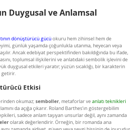
ın Duygusal ve Anlamsal
atının dönüştürücü gücü
okuru hem zihinsel hem de
 deyimi, günlük yaşamda çoğunlukla utanma, heyecan veya
şılır. Ancak edebiyat perspektifinden bakıldığında bu ifade,
sını, toplumsal ilişkilerini ve anlatıdaki sembolik işlevini de
ük duygusal etkileri yaratır; yüzün sıcaklığı, bir karakterin
getirir.
türücü Etkisi
üzerinden okumaz;
semboller
, metaforlar ve
anlatı teknikleri
ğlamını da açığa çıkarır. Roland Barthes’ın göstergebilim
tepkileri, sadece anlam taşıyan unsurlar değil, aynı zamanda
eler
olarak değerlendirir. Örneğin, bir romanda ana
, aynı zamanda aidiyet, güven veya sevgi hissinin de ipucudur