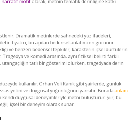
r
narratif motif
olarak, metnin tematik derinliğine katkı
 üstlenir. Dramatik metinlerde sahnedeki yüz ifadeleri,
etir; tiyatro, bu açıdan bedensel anlatımı en görünür
ığı ve benzeri bedensel tepkiler, karakterin içsel dürtülerin
. Tragedya ve komedi arasında, aynı fiziksel belirti farklı
 utangaçlığın tatlı bir gösterimi olurken, tragedyada derin
 düzeyde kullanılır. Orhan Veli Kanık gibi şairlerde, günlük
ssasiyetini ve duygusal yoğunluğunu yansıtır. Burada
anlam
un kendi duygusal deneyimleriyle metni buluşturur. Şiir, bu
eğil, içsel bir deneyim olarak sunar.
n