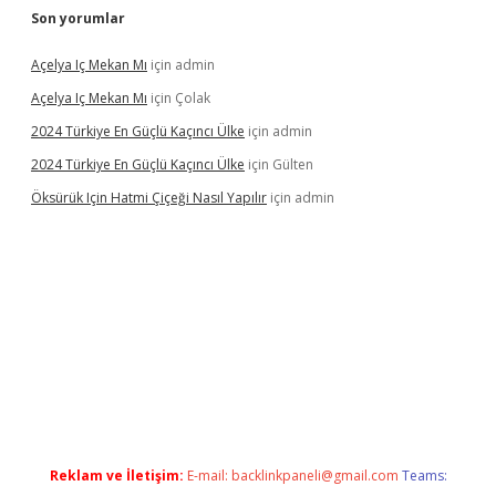
Son yorumlar
Açelya Iç Mekan Mı
için
admin
Açelya Iç Mekan Mı
için
Çolak
2024 Türkiye En Güçlü Kaçıncı Ülke
için
admin
2024 Türkiye En Güçlü Kaçıncı Ülke
için
Gülten
Öksürük Için Hatmi Çiçeği Nasıl Yapılır
için
admin
grand opera bahis
Reklam ve İletişim:
E-mail:
backlinkpaneli@gmail.com
Teams: