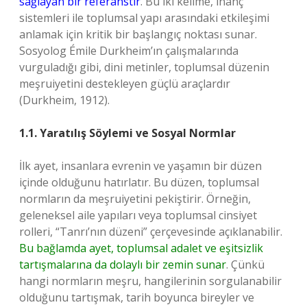
sağlayan bir referanstır
. Bu iki kelime, inanç
sistemleri ile toplumsal yapı arasındaki etkileşimi
anlamak için kritik bir başlangıç noktası sunar.
Sosyolog Émile Durkheim’ın çalışmalarında
vurguladığı gibi, dini metinler, toplumsal düzenin
meşruiyetini destekleyen güçlü araçlardır
(Durkheim, 1912).
1.1. Yaratılış Söylemi ve Sosyal Normlar
İlk ayet, insanlara evrenin ve yaşamın bir düzen
içinde olduğunu hatırlatır. Bu düzen, toplumsal
normların da meşruiyetini pekiştirir. Örneğin,
geleneksel aile yapıları veya toplumsal cinsiyet
rolleri, “Tanrı’nın düzeni” çerçevesinde açıklanabilir.
Bu bağlamda ayet, toplumsal adalet ve eşitsizlik
tartışmalarına da dolaylı bir zemin sunar
. Çünkü
hangi normların meşru, hangilerinin sorgulanabilir
olduğunu tartışmak, tarih boyunca bireyler ve