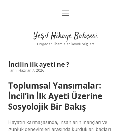
menüyü
Anasayfa
aç
Gizlilik Politikası
Yeşil Hikaye Bahçesi
Yasal Uyarı
Doğadan ilham alan keyifli bilgiler!
Hakkımızda
İncilin ilk ayeti ne ?
Tarih: Haziran 7, 2026
Toplumsal Yansımalar:
İncil’in İlk Ayeti Üzerine
Sosyolojik Bir Bakış
Hayatın karmaşasında, insanların inançları ve
günlük deneyimleri arasında kurdukları bağları