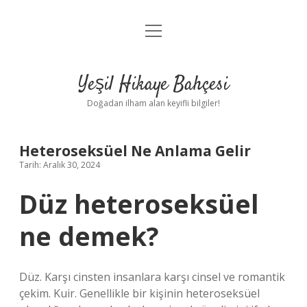
menüyü
Anasayfa
aç
Gizlilik Politikası
Yeşil Hikaye Bahçesi
Yasal Uyarı
Doğadan ilham alan keyifli bilgiler!
Hakkımızda
Heteroseksüel Ne Anlama Gelir
Tarih: Aralık 30, 2024
Düz heteroseksüel
ne demek?
Düz. Karşı cinsten insanlara karşı cinsel ve romantik
çekim. Kuir. Genellikle bir kişinin heteroseksüel