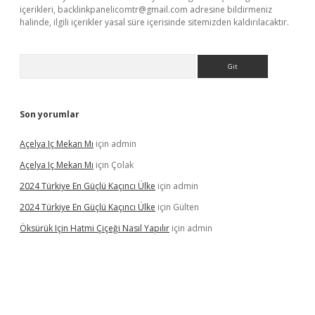
içerikleri,
backlinkpanelicomtr@gmail.com
adresine bildirmeniz
halinde, ilgili içerikler yasal süre içerisinde sitemizden kaldırılacaktır.
Arama
Son yorumlar
Açelya Iç Mekan Mı
için
admin
Açelya Iç Mekan Mı
için
Çolak
2024 Türkiye En Güçlü Kaçıncı Ülke
için
admin
2024 Türkiye En Güçlü Kaçıncı Ülke
için
Gülten
Öksürük Için Hatmi Çiçeği Nasıl Yapılır
için
admin