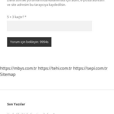
Daha sonraki yorumlarımda kullanılması için adım, e-posta adresim
ve site adresim bu tarayıcıya kaydedilsin.
5 + 3 kaçtır?
*
https://mbys.com.tr
https://tehi.com.tr
https://sepi.com.tr
Sitemap
Sidebar
Son Yazılar