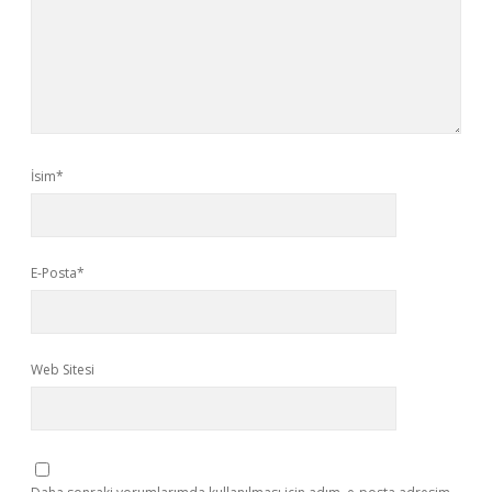
İsim*
E-Posta*
Web Sitesi