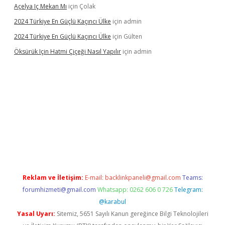
Açelya Iç Mekan Mı
için
Çolak
2024 Türkiye En Güçlü Kaçıncı Ülke
için
admin
2024 Türkiye En Güçlü Kaçıncı Ülke
için
Gülten
Öksürük Için Hatmi Çiçeği Nasıl Yapılır
için
admin
nd opera bahis
Reklam ve İletişim:
E-mail:
backlinkpaneli@gmail.com
Teams:
forumhizmeti@gmail.com
Whatsapp: 0262 606 0 726
Telegram:
@karabul
Yasal Uyarı:
Sitemiz, 5651 Sayılı Kanun gereğince Bilgi Teknolojileri