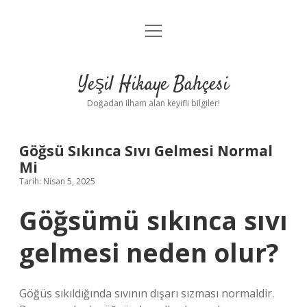
menüyü
Anasayfa
aç
Gizlilik Politikası
Yeşil Hikaye Bahçesi
Yasal Uyarı
Doğadan ilham alan keyifli bilgiler!
Hakkımızda
Göğsü Sıkınca Sıvı Gelmesi Normal
Mi
Tarih: Nisan 5, 2025
Göğsümü sıkınca sıvı
gelmesi neden olur?
Göğüs sıkıldığında sıvının dışarı sızması normaldir.