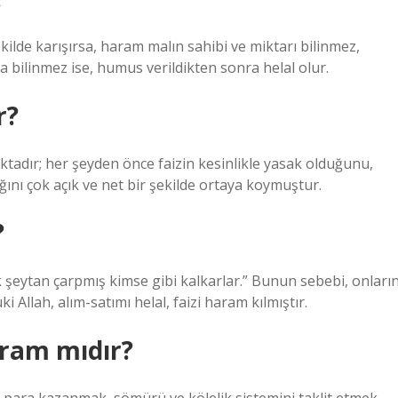
ilde karışırsa, haram malın sahibi ve miktarı bilinmez,
bilinmez ise, humus verildikten sonra helal olur.
r?
tadır; her şeyden önce faizin kesinlikle yasak olduğunu,
ığını çok açık ve net bir şekilde ortaya koymuştur.
?
k şeytan çarpmış kimse gibi kalkarlar.” Bunun sebebi, onların
i Allah, alım-satımı helal, faizi haram kılmıştır.
ram mıdır?