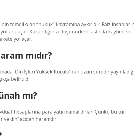
nin temeli olan “hukuk” kavramına aykırıdır. Faiz insanların
n yolunu açar. Kazandığınızı düşünürken, aslında kaybeden
akete yol açar.
haram mıdır?
amada, Din İşleri Yüksek Kurulu’nun uzun süredir yayınladığı
kça belirtildi.
günah mı?
vduat hesaplarına para yatırmamalıdırlar. Çünkü bu tür
er ve dinî açıdan haramdır.
?