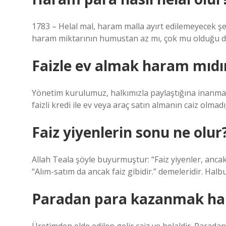
1783 – Helal mal, haram malla ayırt edilemeyecek şek
haram miktarının humustan az mı, çok mu olduğu da 
Faizle ev almak haram mıdı
Yönetim kurulumuz, halkımızla paylaştığına inanmak
faizli kredi ile ev veya araç satın almanın caiz olmad
Faiz yiyenlerin sonu ne olur
Allah Teala şöyle buyurmuştur: “Faiz yiyenler, anca
“Alım-satım da ancak faiz gibidir.” demeleridir. Halbuk
Paradan para kazanmak ha