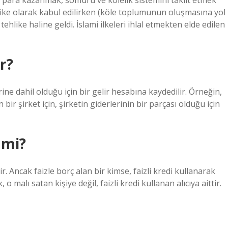
an para kazanmak, sömürü ve kölelik sistemini taklit etmek
like olarak kabul edilirken (köle toplumunun oluşmasına yol
hlike haline geldi. İslami ilkeleri ihlal etmekten elde edilen
ır?
rine dahil olduğu için bir gelir hesabına kaydedilir. Örneğin,
n bir şirket için, şirketin giderlerinin bir parçası olduğu için
 mi?
r. Ancak faizle borç alan bir kimse, faizli kredi kullanarak
o malı satan kişiye değil, faizli kredi kullanan alıcıya aittir.