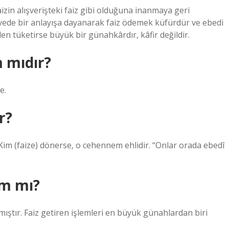
izin alışverişteki faiz gibi olduğuna inanmaya geri
rçevede bir anlayışa dayanarak faiz ödemek küfürdür ve ebedi
en tüketirse büyük bir günahkârdır, kâfir değildir.
m mıdır?
e.
r?
 Kim (faize) dönerse, o cehennem ehlidir. “Onlar orada ebedî
am mı?
mıştır. Faiz getiren işlemleri en büyük günahlardan biri