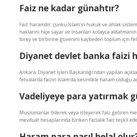
Faiz ne kadar günahtır?
Faiz haramdır; çünkü İslam’ın hukuk ve ahlak sistemi
haklarını hiçe sayar ve insanları kolayca aldatmanı
birey ve birbirine güvenini kaybeden toplum için fel
Diyanet devlet banka faizi 
Ankara. Diyanet İşleri Başkanlığı’ndan yapılan açıkl
fetvalarda faizin İslam’da kesinlikle haram olduğu açı
Vadeliyeye para yatırmak 
Müslümanlar bilerek veya isteyerek faiz getiren me
mevduat hesaplarında biriken fazlalık faiz teşkil ed
Haram para nasıl helal olur