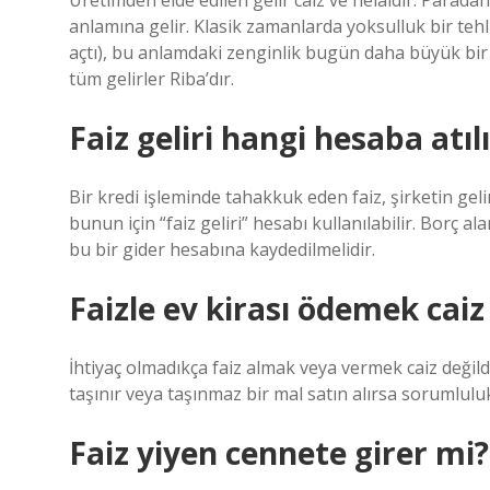
Üretimden elde edilen gelir caiz ve helaldir. Parad
anlamına gelir. Klasik zamanlarda yoksulluk bir teh
açtı), bu anlamdaki zenginlik bugün daha büyük bir te
tüm gelirler Riba’dır.
Faiz geliri hangi hesaba atıl
Bir kredi işleminde tahakkuk eden faiz, şirketin geli
bunun için “faiz geliri” hesabı kullanılabilir. Borç ala
bu bir gider hesabına kaydedilmelidir.
Faizle ev kirası ödemek caiz
İhtiyaç olmadıkça faiz almak veya vermek caiz değildi
taşınır veya taşınmaz bir mal satın alırsa sorumluluk, 
Faiz yiyen cennete girer mi?