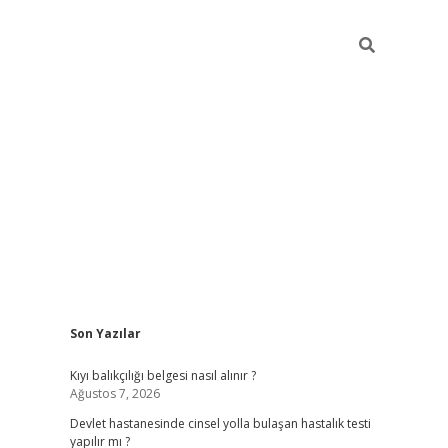
Sidebar
Son Yazılar
grand opera bahis
Kıyı balıkçılığı belgesi nasıl alınır ?
Ağustos 7, 2026
Devlet hastanesinde cinsel yolla bulaşan hastalık testi
yapılır mı ?