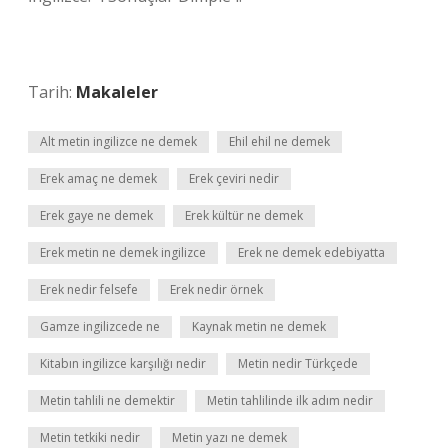
Tarih:
Makaleler
Alt metin ingilizce ne demek
Ehil ehil ne demek
Erek amaç ne demek
Erek çeviri nedir
Erek gaye ne demek
Erek kültür ne demek
Erek metin ne demek ingilizce
Erek ne demek edebiyatta
Erek nedir felsefe
Erek nedir örnek
Gamze ingilizcede ne
Kaynak metin ne demek
Kitabın ingilizce karşılığı nedir
Metin nedir Türkçede
Metin tahlili ne demektir
Metin tahlilinde ilk adım nedir
Metin tetkiki nedir
Metin yazı ne demek