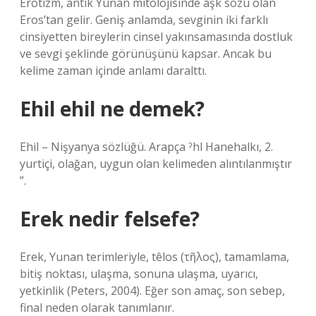
Erotizm, antik Yunan mitolojisinde aşk sözü olan
Eros’tan gelir. Geniş anlamda, sevginin iki farklı
cinsiyetten bireylerin cinsel yakınsamasında dostluk
ve sevgi şeklinde görünüşünü kapsar. Ancak bu
kelime zaman içinde anlamı daralttı.
Ehil ehil ne demek?
Ehil – Nişyanya sözlüğü. Arapça ˀhl Hanehalkı, 2.
yurtiçi, olağan, uygun olan kelimeden alıntılanmıştır
”.
Erek nedir felsefe?
Erek, Yunan terimleriyle, têlos (τῆλος), tamamlama,
bitiş noktası, ulaşma, sonuna ulaşma, uyarıcı,
yetkinlik (Peters, 2004). Eğer son amaç, son sebep,
final neden olarak tanımlanır.