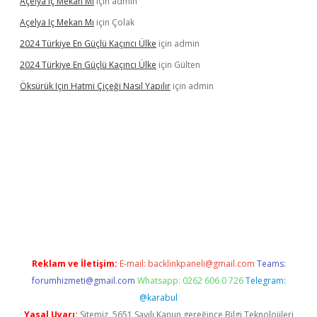
Açelya Iç Mekan Mı
için
admin
Açelya Iç Mekan Mı
için
Çolak
2024 Türkiye En Güçlü Kaçıncı Ülke
için
admin
2024 Türkiye En Güçlü Kaçıncı Ülke
için
Gülten
Öksürük Için Hatmi Çiçeği Nasıl Yapılır
için
admin
s
Reklam ve İletişim:
E-mail:
backlinkpaneli@gmail.com
Teams:
forumhizmeti@gmail.com
Whatsapp: 0262 606 0 726
Telegram:
@karabul
Yasal Uyarı:
Sitemiz, 5651 Sayılı Kanun gereğince Bilgi Teknolojileri