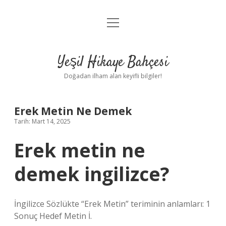
menüyü
Anasayfa
aç
Gizlilik Politikası
Yeşil Hikaye Bahçesi
Yasal Uyarı
Doğadan ilham alan keyifli bilgiler!
Hakkımızda
Erek Metin Ne Demek
Tarih: Mart 14, 2025
Erek metin ne
demek ingilizce?
İngilizce Sözlükte “Erek Metin” teriminin anlamları: 1
Sonuç Hedef Metin İ.