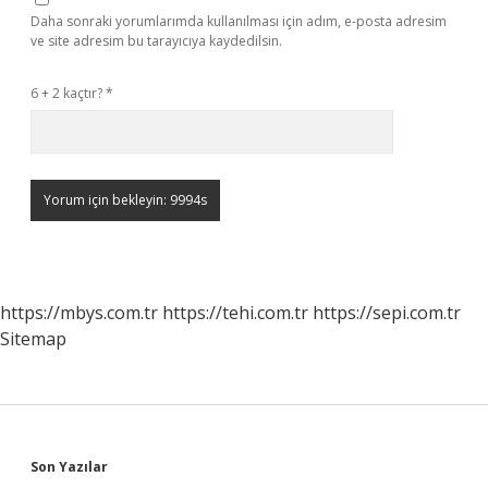
Daha sonraki yorumlarımda kullanılması için adım, e-posta adresim
ve site adresim bu tarayıcıya kaydedilsin.
6 + 2 kaçtır?
*
https://mbys.com.tr
https://tehi.com.tr
https://sepi.com.tr
Sitemap
Sidebar
Son Yazılar