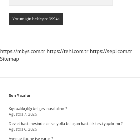
https://mbys.com.tr
https://tehi.com.tr
https://sepi.com.tr
Sitemap
Sidebar
Son Yazılar
Kıyı balıkçılığı belgesi nasıl alınır ?
Ağustos 7, 2026
Devlet hastanesinde cinsel yolla bulaşan hastalık testi yapılır mı ?
Ağustos 6, 2026
Avenue ilaç ne işe yarar ?