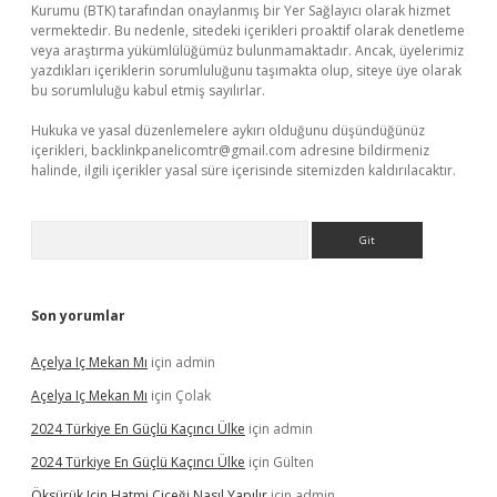
Kurumu (BTK) tarafından onaylanmış bir Yer Sağlayıcı olarak hizmet
vermektedir. Bu nedenle, sitedeki içerikleri proaktif olarak denetleme
veya araştırma yükümlülüğümüz bulunmamaktadır. Ancak, üyelerimiz
yazdıkları içeriklerin sorumluluğunu taşımakta olup, siteye üye olarak
bu sorumluluğu kabul etmiş sayılırlar.
Hukuka ve yasal düzenlemelere aykırı olduğunu düşündüğünüz
içerikleri,
backlinkpanelicomtr@gmail.com
adresine bildirmeniz
halinde, ilgili içerikler yasal süre içerisinde sitemizden kaldırılacaktır.
Arama
Son yorumlar
Açelya Iç Mekan Mı
için
admin
Açelya Iç Mekan Mı
için
Çolak
2024 Türkiye En Güçlü Kaçıncı Ülke
için
admin
2024 Türkiye En Güçlü Kaçıncı Ülke
için
Gülten
Öksürük Için Hatmi Çiçeği Nasıl Yapılır
için
admin