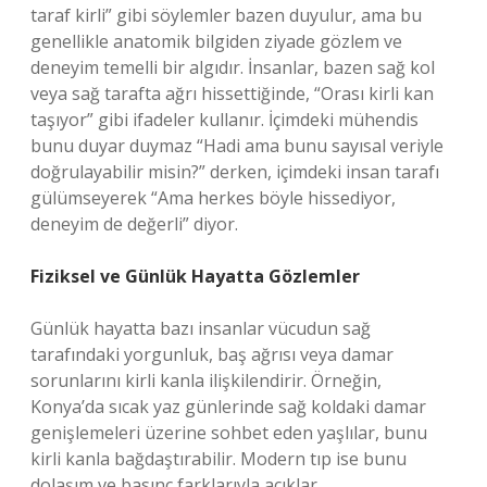
taraf kirli” gibi söylemler bazen duyulur, ama bu
genellikle anatomik bilgiden ziyade gözlem ve
deneyim temelli bir algıdır. İnsanlar, bazen sağ kol
veya sağ tarafta ağrı hissettiğinde, “Orası kirli kan
taşıyor” gibi ifadeler kullanır. İçimdeki mühendis
bunu duyar duymaz “Hadi ama bunu sayısal veriyle
doğrulayabilir misin?” derken, içimdeki insan tarafı
gülümseyerek “Ama herkes böyle hissediyor,
deneyim de değerli” diyor.
Fiziksel ve Günlük Hayatta Gözlemler
Günlük hayatta bazı insanlar vücudun sağ
tarafındaki yorgunluk, baş ağrısı veya damar
sorunlarını kirli kanla ilişkilendirir. Örneğin,
Konya’da sıcak yaz günlerinde sağ koldaki damar
genişlemeleri üzerine sohbet eden yaşlılar, bunu
kirli kanla bağdaştırabilir. Modern tıp ise bunu
dolaşım ve basınç farklarıyla açıklar.