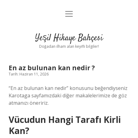
menüyü
Anasayfa
aç
Gizlilik Politikası
Yeşil Hikaye Bahçesi
Yasal Uyarı
Doğadan ilham alan keyifli bilgiler!
Hakkımızda
En az bulunan kan nedir ?
Tarih: Haziran 11, 2026
“En az bulunan kan nedir” konusunu beğendiyseniz
Karotaga sayfamızdaki diğer makalelerimize de göz
atmanızı öneririz.
Vücudun Hangi Tarafı Kirli
Kan?