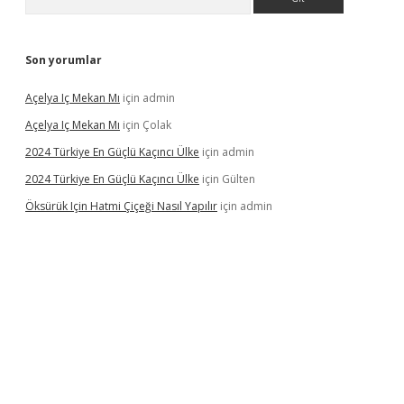
Son yorumlar
Açelya Iç Mekan Mı
için
admin
Açelya Iç Mekan Mı
için
Çolak
2024 Türkiye En Güçlü Kaçıncı Ülke
için
admin
2024 Türkiye En Güçlü Kaçıncı Ülke
için
Gülten
Öksürük Için Hatmi Çiçeği Nasıl Yapılır
için
admin
nd opera bahis