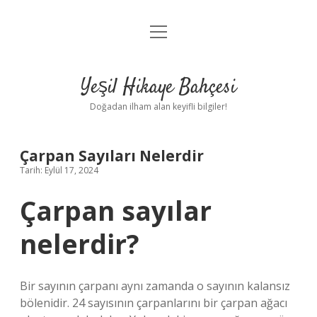
menüyü
Anasayfa
aç
Gizlilik Politikası
Yeşil Hikaye Bahçesi
Yasal Uyarı
Doğadan ilham alan keyifli bilgiler!
Hakkımızda
Çarpan Sayıları Nelerdir
Tarih: Eylül 17, 2024
Çarpan sayılar
nelerdir?
Bir sayının çarpanı aynı zamanda o sayının kalansız
bölenidir. 24 sayısının çarpanlarını bir çarpan ağacı