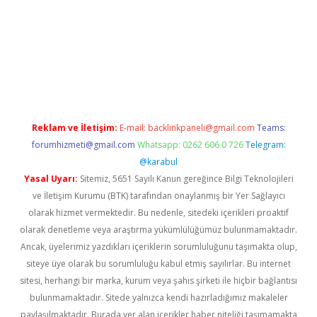
rand opera bahis
Reklam ve İletişim:
E-mail:
backlinkpaneli@gmail.com
Teams:
forumhizmeti@gmail.com
Whatsapp: 0262 606 0 726
Telegram:
@karabul
Yasal Uyarı:
Sitemiz, 5651 Sayılı Kanun gereğince Bilgi Teknolojileri
ve İletişim Kurumu (BTK) tarafından onaylanmış bir Yer Sağlayıcı
olarak hizmet vermektedir. Bu nedenle, sitedeki içerikleri proaktif
olarak denetleme veya araştırma yükümlülüğümüz bulunmamaktadır.
Ancak, üyelerimiz yazdıkları içeriklerin sorumluluğunu taşımakta olup,
siteye üye olarak bu sorumluluğu kabul etmiş sayılırlar. Bu internet
sitesi, herhangi bir marka, kurum veya şahıs şirketi ile hiçbir bağlantısı
bulunmamaktadır. Sitede yalnızca kendi hazırladığımız makaleler
paylaşılmaktadır. Burada yer alan içerikler haber niteliği taşımamakta