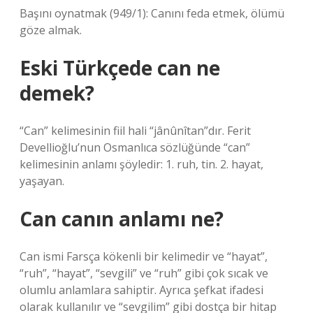
Başını oynatmak (949/1): Canını feda etmek, ölümü
göze almak.
Eski Türkçede can ne
demek?
“Can” kelimesinin fiil hali “jânûnîtan”dır. Ferit
Devellioğlu’nun Osmanlıca sözlüğünde “can”
kelimesinin anlamı şöyledir: 1. ruh, tin. 2. hayat,
yaşayan.
Can canın anlamı ne?
Can ismi Farsça kökenli bir kelimedir ve “hayat”,
“ruh”, “hayat”, “sevgili” ve “ruh” gibi çok sıcak ve
olumlu anlamlara sahiptir. Ayrıca şefkat ifadesi
olarak kullanılır ve “sevgilim” gibi dostça bir hitap