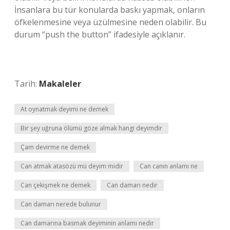
İnsanlara bu tür konularda baskı yapmak, onların
öfkelenmesine veya üzülmesine neden olabilir. Bu
durum “push the button” ifadesiyle açıklanır.
Tarih:
Makaleler
At oynatmak deyimi ne demek
Bir şey uğruna ölümü göze almak hangi deyimdir
Çam devirme ne demek
Can atmak atasözü mü deyim midir
Can canın anlamı ne
Can çekişmek ne demek
Can damarı nedir
Can damarı nerede bulunur
Can damarına basmak deyiminin anlamı nedir