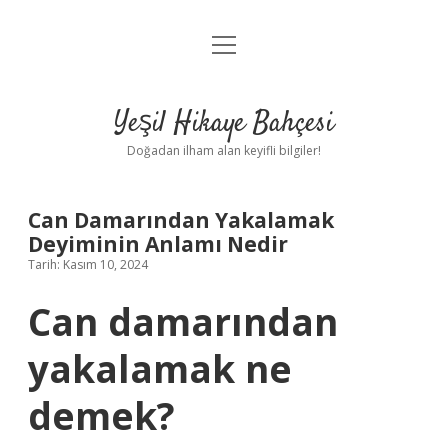
menüyü
Anasayfa
aç
Gizlilik Politikası
Yeşil Hikaye Bahçesi
Yasal Uyarı
Doğadan ilham alan keyifli bilgiler!
Hakkımızda
Can Damarından Yakalamak
Deyiminin Anlamı Nedir
Tarih: Kasım 10, 2024
Can damarından
yakalamak ne
demek?