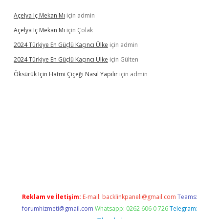
Açelya Iç Mekan Mı
için
admin
Açelya Iç Mekan Mı
için
Çolak
2024 Türkiye En Güçlü Kaçıncı Ülke
için
admin
2024 Türkiye En Güçlü Kaçıncı Ülke
için
Gülten
Öksürük Için Hatmi Çiçeği Nasıl Yapılır
için
admin
nd opera bahis
Reklam ve İletişim:
E-mail:
backlinkpaneli@gmail.com
Teams:
forumhizmeti@gmail.com
Whatsapp: 0262 606 0 726
Telegram: