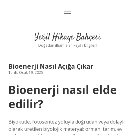
menüyü
Anasayfa
aç
Gizlilik Politikası
Yeşil Hikaye Bahçesi
Yasal Uyarı
Doğadan ilham alan keyifli bilgiler!
Hakkımızda
Bioenerji Nasıl Açığa Çıkar
Tarih: Ocak 19, 2025
Bioenerji nasıl elde
edilir?
Biyokütle, fotosentez yoluyla doğrudan veya dolaylı
olarak üretilen biyolojik materyal; orman, tarım, ev