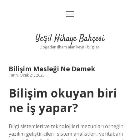
menüyü
Anasayfa
aç
Gizlilik Politikası
Yeşil Hikaye Bahçesi
Yasal Uyarı
Doğadan ilham alan keyifli bilgiler!
Hakkımızda
Bilişim Mesleği Ne Demek
Tarih: Ocak 21, 2025
Bilişim okuyan biri
ne iş yapar?
Bilgi sistemleri ve teknolojileri mezunları örneğin
yazılım geliştiricileri, sistem analistleri, veritabanı