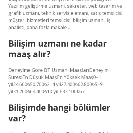
Yazılım geliştirme uzmanı, sekreter, web tasarım ve
grafik uzmanı, teknik servis elemanı, satış temsilcisi,
müşteri hizmetleri temsilcisi, bilişim uzmanı, iş
analisti, daha fazla makale…
Bilişim uzmanı ne kadar
maaş alır?
Deneyime Göre BT Uzmanı MaaşlarıDeneyim
SüresiEn Düşük MaaşEn Yüksek Maaş0–1
yıl24.600₺50.700₺2–4 yıl27.400₺62.800₺5–9
yıl31.200₺64.400₺10 yıl +33.100₺67.
Bilişimde hangi bölümler
var?