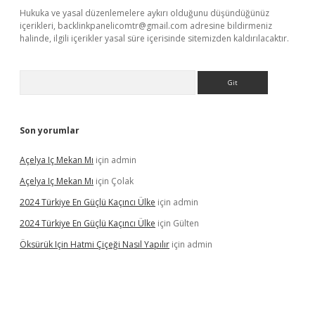
Hukuka ve yasal düzenlemelere aykırı olduğunu düşündüğünüz
içerikleri,
backlinkpanelicomtr@gmail.com
adresine bildirmeniz
halinde, ilgili içerikler yasal süre içerisinde sitemizden kaldırılacaktır.
Arama
Son yorumlar
Açelya Iç Mekan Mı
için
admin
Açelya Iç Mekan Mı
için
Çolak
2024 Türkiye En Güçlü Kaçıncı Ülke
için
admin
2024 Türkiye En Güçlü Kaçıncı Ülke
için
Gülten
Öksürük Için Hatmi Çiçeği Nasıl Yapılır
için
admin