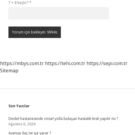
7 + 8 kaçtır?
*
https://mbys.com.tr
https://tehi.com.tr
https://sepi.com.tr
Sitemap
Sidebar
Son Yazılar
Devlet hastanesinde cinsel yolla bulaşan hastalık testi yapılır mı ?
Ağustos 6, 2026
Avenue ilaç ne işe yarar ?