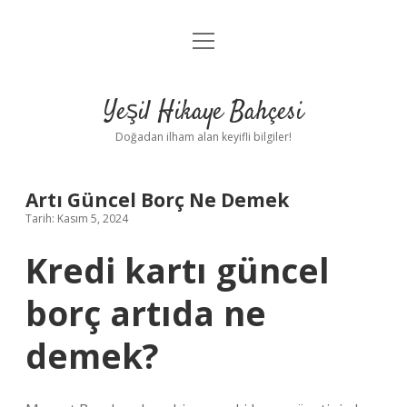
menüyü
Anasayfa
aç
Gizlilik Politikası
Yeşil Hikaye Bahçesi
Yasal Uyarı
Doğadan ilham alan keyifli bilgiler!
Hakkımızda
Artı Güncel Borç Ne Demek
Tarih: Kasım 5, 2024
Kredi kartı güncel
borç artıda ne
demek?