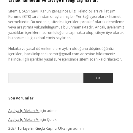
taslak halindedir ve tavsiye niteliği taşımazlar.
Sitemiz, 5651 Sayılı Kanun gereğince Bilgi Teknolojileri ve İletişim
Kurumu (BTK) tarafından onaylanmış bir Yer Sağlayıcı olarak hizmet
vermektedir. Bu nedenle, sitedeki içerikleri proaktif olarak denetleme
veya araştırma yükümlülüğümüz bulunmamaktadır. Ancak, üyelerimiz
yazdıkları içeriklerin sorumluluğunu taşımakta olup, siteye üye olarak
bu sorumluluğu kabul etmiş sayılırlar.
Hukuka ve yasal düzenlemelere aykırı olduğunu düşündüğünüz
içerikleri,
backlinkpanelicomtr@gmail.com
adresine bildirmeniz
halinde, ilgili içerikler yasal süre içerisinde sitemizden kaldırılacaktır.
Arama
Son yorumlar
Açelya Iç Mekan Mı
için
admin
Açelya Iç Mekan Mı
için
Çolak
2024 Türkiye En Güçlü Kaçıncı Ülke
için
admin