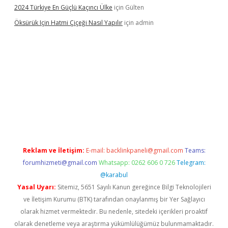
2024 Türkiye En Güçlü Kaçıncı Ülke
için
Gülten
Öksürük Için Hatmi Çiçeği Nasıl Yapılır
için
admin
nd opera bahis
Reklam ve İletişim:
E-mail:
backlinkpaneli@gmail.com
Teams:
forumhizmeti@gmail.com
Whatsapp: 0262 606 0 726
Telegram:
@karabul
Yasal Uyarı:
Sitemiz, 5651 Sayılı Kanun gereğince Bilgi Teknolojileri
ve İletişim Kurumu (BTK) tarafından onaylanmış bir Yer Sağlayıcı
olarak hizmet vermektedir. Bu nedenle, sitedeki içerikleri proaktif
olarak denetleme veya araştırma yükümlülüğümüz bulunmamaktadır.