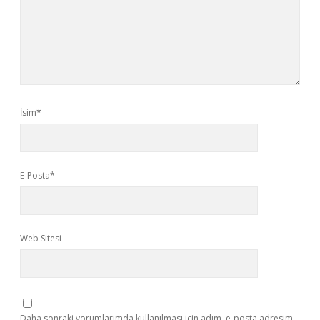
İsim*
E-Posta*
Web Sitesi
Daha sonraki yorumlarımda kullanılması için adım, e-posta adresim