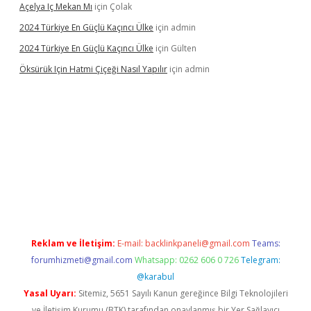
Açelya Iç Mekan Mı
için
Çolak
2024 Türkiye En Güçlü Kaçıncı Ülke
için
admin
2024 Türkiye En Güçlü Kaçıncı Ülke
için
Gülten
Öksürük Için Hatmi Çiçeği Nasıl Yapılır
için
admin
grand opera bahis
Reklam ve İletişim:
E-mail:
backlinkpaneli@gmail.com
Teams:
forumhizmeti@gmail.com
Whatsapp: 0262 606 0 726
Telegram:
@karabul
Yasal Uyarı:
Sitemiz, 5651 Sayılı Kanun gereğince Bilgi Teknolojileri
ve İletişim Kurumu (BTK) tarafından onaylanmış bir Yer Sağlayıcı