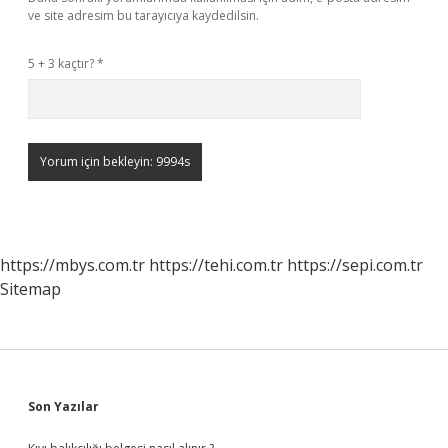
ve site adresim bu tarayıcıya kaydedilsin.
5 + 3 kaçtır?
*
https://mbys.com.tr
https://tehi.com.tr
https://sepi.com.tr
Sitemap
Sidebar
Son Yazılar