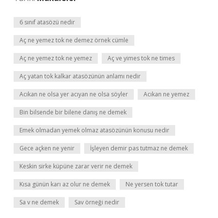
6 sınıf atasözü nedir
Aç ne yemez tok ne demez örnek cümle
Aç ne yemez tok ne yemez
Aç ve yimes tok ne times
Aç yatan tok kalkar atasözünün anlamı nedir
Acıkan ne olsa yer acıyan ne olsa söyler
Acıkan ne yemez
Bin bilsende bir bilene danış ne demek
Emek olmadan yemek olmaz atasözünün konusu nedir
Gece açken ne yenir
İşleyen demir pas tutmaz ne demek
Keskin sirke küpüne zarar verir ne demek
Kısa günün karı az olur ne demek
Ne yersen tok tutar
Sa v ne demek
Sav örneği nedir