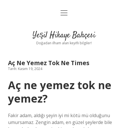
menüyü
Anasayfa
aç
Gizlilik Politikası
Yeşil Hikaye Bahçesi
Yasal Uyarı
Doğadan ilham alan keyifli bilgiler!
Hakkımızda
Aç Ne Yemez Tok Ne Times
Tarih: Kasım 19, 2024
Aç ne yemez tok ne
yemez?
Fakir adam, aldığı şeyin iyi mi kötü mü olduğunu
umursamaz. Zengin adam, en güzel şeylerde bile