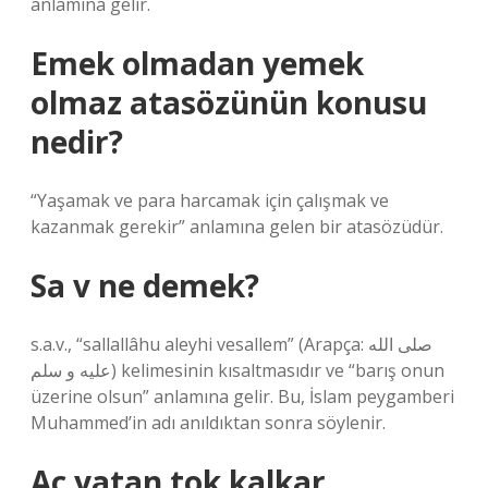
anlamına gelir.
Emek olmadan yemek
olmaz atasözünün konusu
nedir?
“Yaşamak ve para harcamak için çalışmak ve
kazanmak gerekir” anlamına gelen bir atasözüdür.
Sa v ne demek?
s.a.v., “sallallâhu aleyhi vesallem” (Arapça: صلى الله
عليه و سلم) kelimesinin kısaltmasıdır ve “barış onun
üzerine olsun” anlamına gelir. Bu, İslam peygamberi
Muhammed’in adı anıldıktan sonra söylenir.
Aç yatan tok kalkar