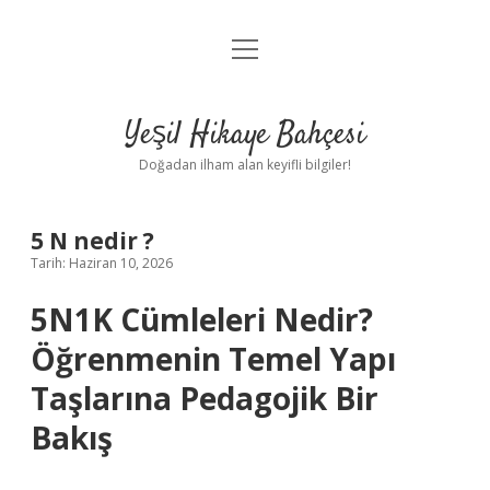
menüyü
Anasayfa
aç
Gizlilik Politikası
Yeşil Hikaye Bahçesi
Yasal Uyarı
Doğadan ilham alan keyifli bilgiler!
Hakkımızda
5 N nedir ?
Tarih: Haziran 10, 2026
5N1K Cümleleri Nedir?
Öğrenmenin Temel Yapı
Taşlarına Pedagojik Bir
Bakış