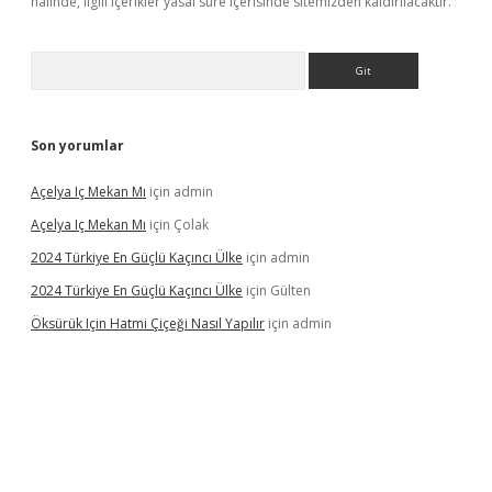
halinde, ilgili içerikler yasal süre içerisinde sitemizden kaldırılacaktır.
Arama
Son yorumlar
Açelya Iç Mekan Mı
için
admin
Açelya Iç Mekan Mı
için
Çolak
2024 Türkiye En Güçlü Kaçıncı Ülke
için
admin
2024 Türkiye En Güçlü Kaçıncı Ülke
için
Gülten
Öksürük Için Hatmi Çiçeği Nasıl Yapılır
için
admin