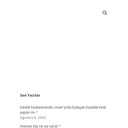
Sidebar
Son Yazılar
grand opera bahis
Devlet hastanesinde cinsel yolla bulaşan hastalık testi
yapılır mı ?
Ağustos 6, 2026
Avenue ilaç ne işe yarar ?