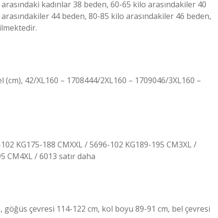
arasındaki kadınlar 38 beden, 60-65 kilo arasındakiler 40
 arasındakiler 44 beden, 80-85 kilo arasındakiler 46 beden,
ilmektedir.
 bel (cm), 42/XL160 – 1708444/2XL160 – 1709046/3XL160 –
-102 KG175-188 CMXXL / 5696-102 KG189-195 CM3XL /
 CM4XL / 6013 satır daha
 göğüs çevresi 114-122 cm, kol boyu 89-91 cm, bel çevresi