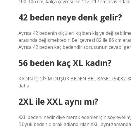
100-106 cm, kalça çevresi ise 112-117 cm arasındadı
42 beden neye denk gelir?
Ayrıca 42 bedenin ölçüleri kişiden kişiye değişebilm
arasında değişmektedir. Bel çevresi 82 ​​ile 86 cm ar
Ayrıca 42 beden kaç bedendir sorusunun cevabı gen
56 beden kaç XL kadın?
KADIN İÇ GİYİM DÜŞÜK BEDEN BEL BASEL (54)82-88
daha
2XL ile XXL aynı mı?
XXL bedeni nedir diye merak edenler için söyleyelim
Büyük beden olarak adlandırılan XXL, aynı zamanda y