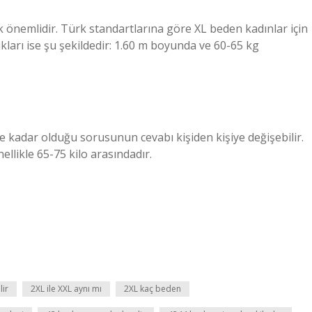
önemlidir. Türk standartlarına göre XL beden kadınlar için
kları ise şu şekildedir: 1.60 m boyunda ve 60-65 kg
e kadar olduğu sorusunun cevabı kişiden kişiye değişebilir.
nellikle 65-75 kilo arasındadır.
ir
2XL ile XXL aynı mı
2XL kaç beden