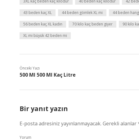
3XL kaç beden kaç kilodur
40 beden kaç kilodur
42 bede
43 beden kaç XL
44 beden gömlek XL mi
44 beden hangi
56 beden kaç XL kadın
70 kilo kaç beden giyer
90 kilo k
XL mi büyük 42 beden mi
Önceki Yazı
500 Ml 500 Ml Kaç Litre
Bir yanıt yazın
E-posta adresiniz yayınlanmayacak.
Gerekli alanlar
Yorum