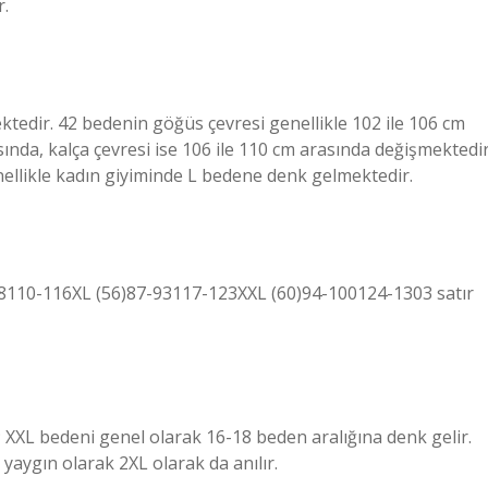
r.
ektedir. 42 bedenin göğüs çevresi genellikle 102 ile 106 cm
asında, kalça çevresi ise 106 ile 110 cm arasında değişmektedir
ellikle kadın giyiminde L bedene denk gelmektedir.
110-116XL (56)87-93117-123XXL (60)94-100124-1303 satır
; XXL bedeni genel olarak 16-18 beden aralığına denk gelir.
aygın olarak 2XL olarak da anılır.