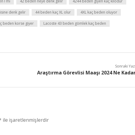
n l mi
42 beden neye denk gelir
4244 beden giyen kaç kilodur
sine denk gelir
44 beden kaç XL olur
4XL kaç beden oluyor
aç beden korse giyer
Lacoste 43 beden gömlek kaç beden
Sonraki Yaz
Araştırma Görevlisi Maaşı 2024 Ne Kada
*
ile işaretlenmişlerdir