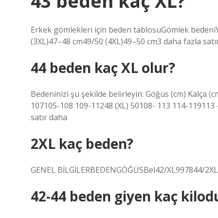
43 beden kaç XL?
Erkek gömlekleri için beden tablosuGömlek bedeni
(3XL)47–48 cm49/50 (4XL)49–50 cm3 daha fazla satı
44 beden kaç XL olur?
Bedeninizi şu şekilde belirleyin: Göğüs (cm) Kalça 
107105-108 109-11248 (XL) 50108- 113 114-119113 
satır daha
2XL kaç beden?
GENEL BİLGİLERBEDENGÖĞÜSBel42/XL997844/2XL1
42-44 beden giyen kaç kilod