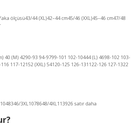
Yaka ölçüsü43/44 (XL)42–44 cm45/46 (XXL)45–46 cm47/48
r
(cm) 40 (M) 4290-93 94-9799-101 102-10444 (L) 4698-102 103-
-116 117-12152 (XXL) 54120-125 126-131122-126 127-1322
048346/3XL1078648/4XL113926 satır daha
ur?