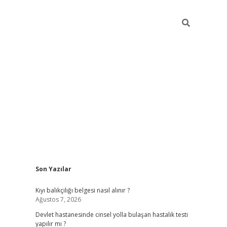
Sidebar
Son Yazılar
grand opera ba
Kıyı balıkçılığı belgesi nasıl alınır ?
Ağustos 7, 2026
Devlet hastanesinde cinsel yolla bulaşan hastalık testi
yapılır mı ?