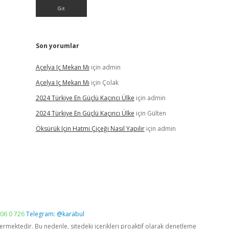
Son yorumlar
Açelya Iç Mekan Mı
için
admin
Açelya Iç Mekan Mı
için
Çolak
2024 Türkiye En Güçlü Kaçıncı Ülke
için
admin
2024 Türkiye En Güçlü Kaçıncı Ülke
için
Gülten
Öksürük Için Hatmi Çiçeği Nasıl Yapılır
için
admin
06 0 726
Telegram: @karabul
vermektedir. Bu nedenle, sitedeki içerikleri proaktif olarak denetleme