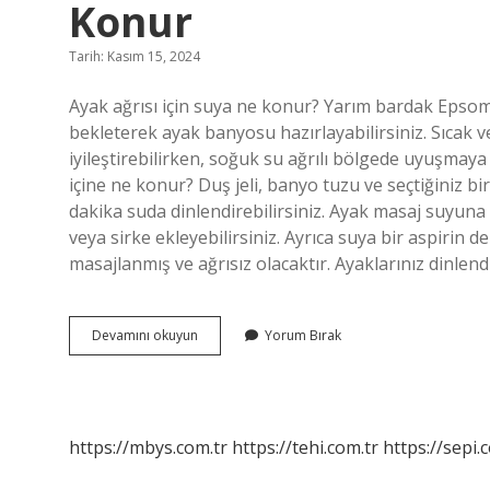
Konur
Tarih: Kasım 15, 2024
Ayak ağrısı için suya ne konur? Yarım bardak Epsom
bekleterek ayak banyosu hazırlayabilirsiniz. Sıcak 
iyileştirebilirken, soğuk su ağrılı bölgede uyuşmaya
içine ne konur? Duş jeli, banyo tuzu ve seçtiğiniz bir 
dakika suda dinlendirebilirsiniz. Ayak masaj suyu
veya sirke ekleyebilirsiniz. Ayrıca suya bir aspirin de
masajlanmış ve ağrısız olacaktır. Ayaklarınız dinl
Ayakları
Devamını okuyun
Yorum Bırak
Rahatlatmak
Için
Suyun
Içine
Ne
https://mbys.com.tr
https://tehi.com.tr
https://sepi.
Konur