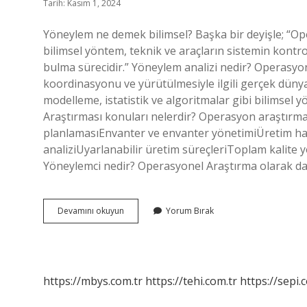
Tarih: Kasım 1, 2024
Yöneylem ne demek bilimsel? Başka bir deyişle; “Ope
bilimsel yöntem, teknik ve araçların sistemin kontro
bulma sürecidir.” Yöneylem analizi nedir? Operasyo
koordinasyonu ve yürütülmesiyle ilgili gerçek düny
modelleme, istatistik ve algoritmalar gibi bilimsel y
Araştırması konuları nelerdir? Operasyon araştırma
planlamasıEnvanter ve envanter yönetimiÜretim haz
analiziUyarlanabilir üretim süreçleriToplam kalite
Yöneylemci nedir? Operasyonel Araştırma olarak d
Yöneylem
Devamını okuyun
Yorum Bırak
Nedir
Istatistik
https://mbys.com.tr
https://tehi.com.tr
https://sepi.