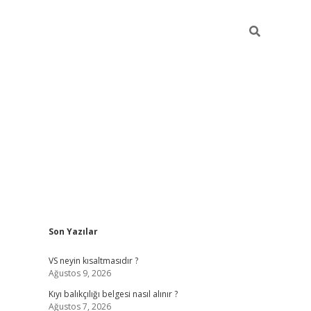
Sidebar
Son Yazılar
grand opera bah
VS neyin kısaltmasıdır ?
Ağustos 9, 2026
Kıyı balıkçılığı belgesi nasıl alınır ?
Ağustos 7, 2026