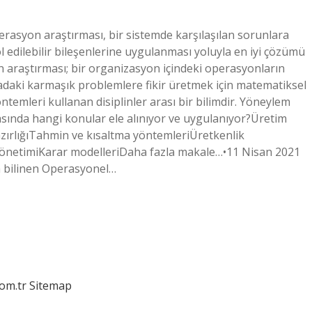
rasyon araştırması, bir sistemde karşılaşılan sorunlara
l edilebilir bileşenlerine uygulanması yoluyla en iyi çözümü
n araştırması; bir organizasyon içindeki operasyonların
adaki karmaşık problemlere fikir üretmek için matematiksel
öntemleri kullanan disiplinler arası bir bilimdir. Yöneylem
sında hangi konular ele alınıyor ve uygulanıyor?Üretim
ırlığıTahmin ve kısaltma yöntemleriÜretkenlik
 yönetimiKarar modelleriDaha fazla makale…•11 Nisan 2021
a bilinen Operasyonel…
com.tr
Sitemap