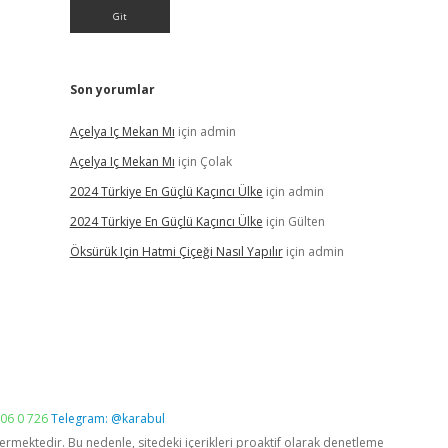
Son yorumlar
Açelya Iç Mekan Mı
için
admin
Açelya Iç Mekan Mı
için
Çolak
2024 Türkiye En Güçlü Kaçıncı Ülke
için
admin
2024 Türkiye En Güçlü Kaçıncı Ülke
için
Gülten
Öksürük Için Hatmi Çiçeği Nasıl Yapılır
için
admin
06 0 726
Telegram: @karabul
vermektedir. Bu nedenle, sitedeki içerikleri proaktif olarak denetleme