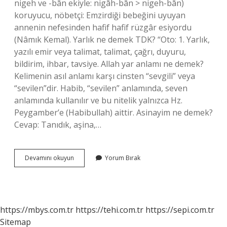
nigeh ve -bān ekiyle: nigāh-bān > nigeh-bān)
koruyucu, nöbetçi: Emzirdiği bebeğini uyuyan
annenin nefesinden hafif hafif rüzgâr esiyordu
(Nâmık Kemal). Yarlık ne demek TDK? “Oto: 1. Yarlık,
yazılı emir veya talimat, talimat, çağrı, duyuru,
bildirim, ihbar, tavsiye. Allah yar anlamı ne demek?
Kelimenin asıl anlamı karşı cinsten “sevgili” veya
“sevilen”dir. Habib, “sevilen” anlamında, seven
anlamında kullanılır ve bu nitelik yalnızca Hz.
Peygamber’e (Habibullah) aittir. Asinayim ne demek?
Cevap: Tanıdık, aşina,…
Yar
Devamını okuyun
Yorum Bırak
Etmiş
Ne
Demek
https://mbys.com.tr
https://tehi.com.tr
https://sepi.com.tr
Sitemap