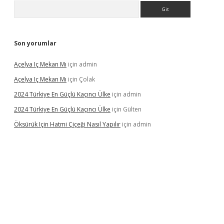
Arama
Son yorumlar
Açelya Iç Mekan Mı
için
admin
Açelya Iç Mekan Mı
için
Çolak
2024 Türkiye En Güçlü Kaçıncı Ülke
için
admin
2024 Türkiye En Güçlü Kaçıncı Ülke
için
Gülten
Öksürük Için Hatmi Çiçeği Nasıl Yapılır
için
admin
pera bahis