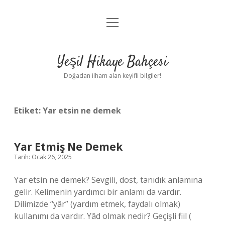
menüyü
Anasayfa
aç
Gizlilik Politikası
Yeşil Hikaye Bahçesi
Yasal Uyarı
Doğadan ilham alan keyifli bilgiler!
Hakkımızda
Etiket:
Yar etsin ne demek
Yar Etmiş Ne Demek
Tarih: Ocak 26, 2025
Yar etsin ne demek? Sevgili, dost, tanıdık anlamına
gelir. Kelimenin yardımcı bir anlamı da vardır.
Dilimizde “yâr” (yardım etmek, faydalı olmak)
kullanımı da vardır. Yâd olmak nedir? Geçişli fiil (