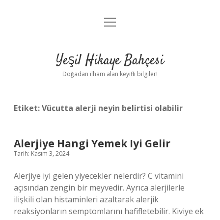
menüyü
Anasayfa
aç
Gizlilik Politikası
Yeşil Hikaye Bahçesi
Yasal Uyarı
Doğadan ilham alan keyifli bilgiler!
Hakkımızda
Etiket:
Vücutta alerji neyin belirtisi olabilir
Alerjiye Hangi Yemek Iyi Gelir
Tarih: Kasım 3, 2024
Alerjiye iyi gelen yiyecekler nelerdir? C vitamini
açısından zengin bir meyvedir. Ayrıca alerjilerle
ilişkili olan histaminleri azaltarak alerjik
reaksiyonların semptomlarını hafifletebilir. Kiviye ek