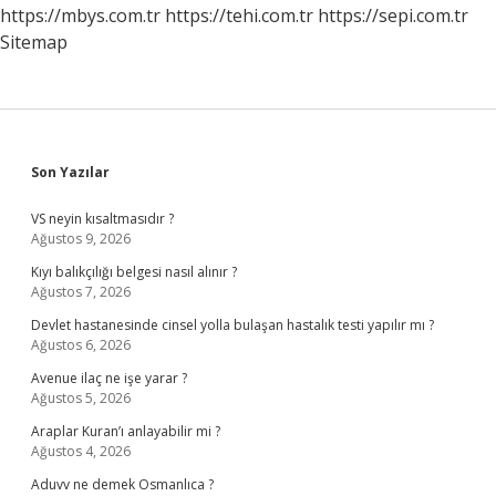
https://mbys.com.tr
https://tehi.com.tr
https://sepi.com.tr
Sitemap
Sidebar
Son Yazılar
VS neyin kısaltmasıdır ?
Ağustos 9, 2026
Kıyı balıkçılığı belgesi nasıl alınır ?
Ağustos 7, 2026
Devlet hastanesinde cinsel yolla bulaşan hastalık testi yapılır mı ?
Ağustos 6, 2026
Avenue ilaç ne işe yarar ?
Ağustos 5, 2026
Araplar Kuran’ı anlayabilir mi ?
Ağustos 4, 2026
Aduvv ne demek Osmanlıca ?