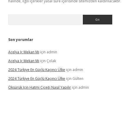
halinde, ilgili içerikler yasal süre içerisinde sitemizden kaldırılacaktır.
Arama
Son yorumlar
Açelya Iç Mekan Mı
için
admin
Açelya Iç Mekan Mı
için
Çolak
2024 Türkiye En Güçlü Kaçıncı Ülke
için
admin
2024 Türkiye En Güçlü Kaçıncı Ülke
için
Gülten
Öksürük Için Hatmi Çiçeği Nasıl Yapılır
için
admin