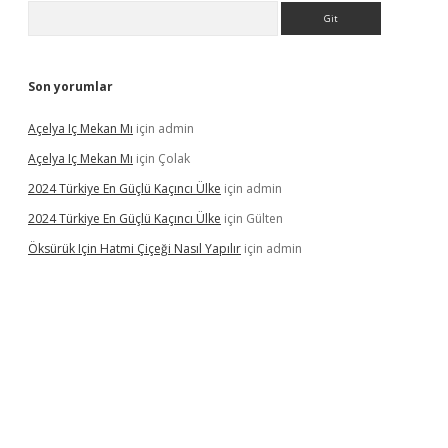
Arama
Son yorumlar
Açelya Iç Mekan Mı
için
admin
Açelya Iç Mekan Mı
için
Çolak
2024 Türkiye En Güçlü Kaçıncı Ülke
için
admin
2024 Türkiye En Güçlü Kaçıncı Ülke
için
Gülten
Öksürük Için Hatmi Çiçeği Nasıl Yapılır
için
admin
pera bahis